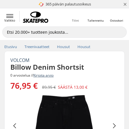
×
365 päivän palautusoikeus
4.8 / 5
Valikko
Tilini
Tallennettu
Ostoskori
Etusivu
Treenivaatteet
Housut
Housut
VOLCOM
Billow Denim Shortsit
0 arvostelua //
Kirjoita arvio
76,95 €
89,95 €
SÄÄSTÄ
13,00 €