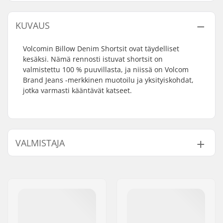
KUVAUS
Volcomin Billow Denim Shortsit ovat täydelliset
kesäksi. Nämä rennosti istuvat shortsit on
valmistettu 100 % puuvillasta, ja niissä on Volcom
Brand Jeans -merkkinen muotoilu ja yksityiskohdat,
jotka varmasti kääntävät katseet.
VALMISTAJA
Nimi:
JA-Distribution ApS
Jakeluosoite:
Sejrs Alle 2, 8240 Risskov
Postinumero:
8240
Paikkakunta::
Risskov
Maa:
Tanska