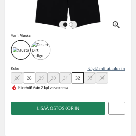
Väri:
Musta
Koko
Näytä mittataulukko
26
28
29
30
31
32
33
34
Kiirehdi!
Vain 2 kpl varastossa
LISÄÄ OSTOSKORIIN