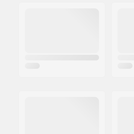
Jakeluosoite:
RICHARD-BYRD-STR. 12
Postinumero:
50829
Paikkakunta::
Köln
Maa:
Saksa