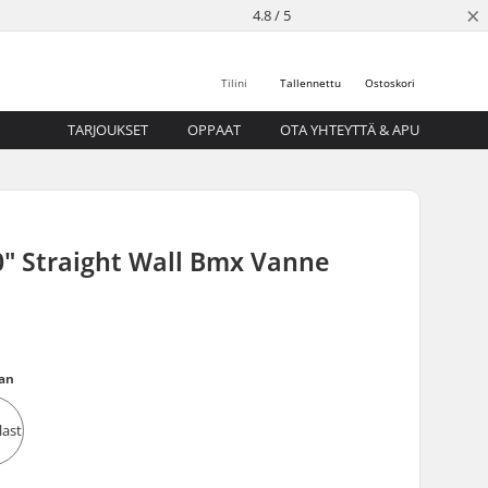
×
4.8 / 5
Tilini
Tallennettu
Ostoskori
TARJOUKSET
OPPAAT
OTA YHTEYTTÄ & APU
0" Straight Wall Bmx Vanne
an