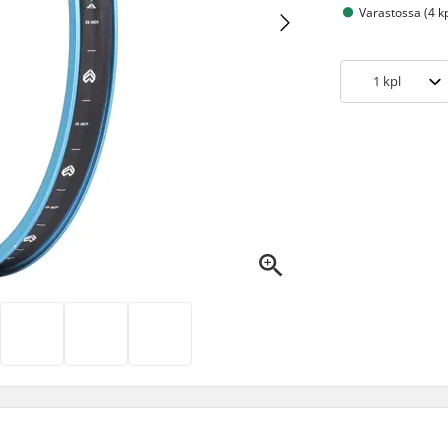
Varastossa (4 kp
1
kpl