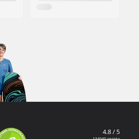
4.8 / 5
134949 arviota