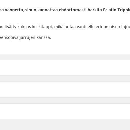
aa vannetta, sinun kannattaa ehdottomasti harkita Eclatin Trippi
n lisätty kolmas keskitappi, mikä antaa vanteelle erinomaisen luj
eensopiva jarrujen kanssa.
Sandblast Cyan
Sandblast Red
Pinnojen lukumäärä: