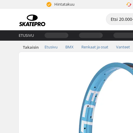
Hintatakuu
ETUSIVU
Etusivu
BMX
Renkaat ja osat
Vanteet
Takaisin