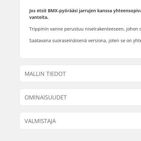
Jos etsit BMX-pyörääsi jarrujen kanssa yhteensopiv
vanteita.
Trippinin vanne perustuu nivelrakenteeseen, johon o
Saatavana suoraseinäisenä versiona, joten se on yht
MALLIN TIEDOT
Malli
Paino
OMINAISUUDET
Renkaan halkaisija:
20"
VALMISTAJA
Nimi:
We Make Things GmbH