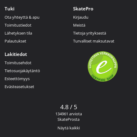
Tuki
SkatePro
Ota yhteyttä & apu
Kirjaudu
Toimitustiedot
Meistä
Lähetyksen tila
Tietoja yrityksestä
Palautukset
Turvalliset maksutavat
Lakitiedot
Toimitusehdot
Tietosuojakäytäntö
Esteettömyys
Evästeasetukset
4.8 / 5
134961 arviota
SkateProsta
Näytä kaikki