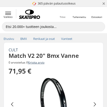
×
365 päivän palautusoikeus
4.8 / 5
Valikko
Tilini
Tallennettu
Ostoskori
Etusivu
BMX
Renkaat ja osat
Vanteet
CULT
Match V2 20" Bmx Vanne
0 arvostelua //
Kirjoita arvio
71,95 €