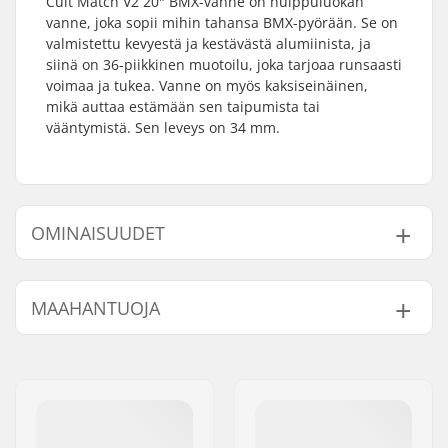
Cult Match V2 20" BMX-vanne on huippuluokan
vanne, joka sopii mihin tahansa BMX-pyörään. Se on
valmistettu kevyestä ja kestävästä alumiinista, ja
siinä on 36-piikkinen muotoilu, joka tarjoaa runsaasti
voimaa ja tukea. Vanne on myös kaksiseinäinen,
mikä auttaa estämään sen taipumista tai
vääntymistä. Sen leveys on 34 mm.
OMINAISUUDET
BMX-tyyppi:
Freestyle BMX
MAAHANTUOJA
Kpl per paketti:
1
Lisäominaisuudet:
Welded seams
Nimi:
Centrano ApS
Vanteen Materiaali:
6061-T6 alloy
Jakeluosoite:
Omega 6
Renkaan halkaisija:
20"
Postinumero:
8382
Pinnojen lukumäärä:
36
Paikkakunta::
Hinnerup
Paino:
566g