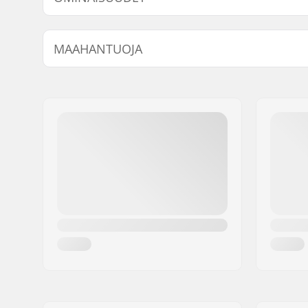
Yhteensopivat bar endit:
Alumiini, 
MAAHANTUOJA
Nimi:
Centrano ApS
Jakeluosoite:
Omega 6
Postinumero:
8382
Paikkakunta::
Hinnerup
Maa:
Tanska