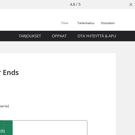
×
4.8 / 5
Tilini
Tallennettu
Ostoskori
TARJOUKSET
OPPAAT
OTA YHTEYTTÄ & APU
r Ends
paria)
IN