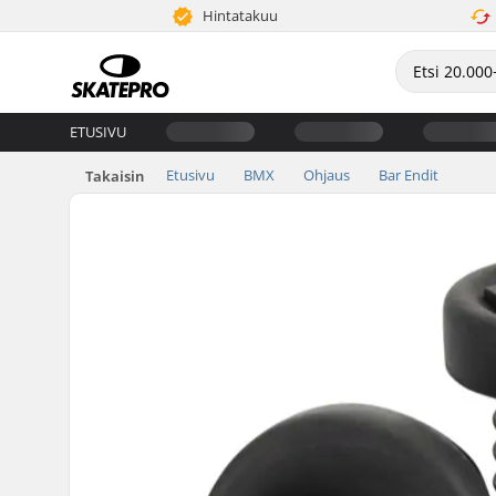
Hintatakuu
ETUSIVU
Etusivu
BMX
Ohjaus
Bar Endit
Takaisin