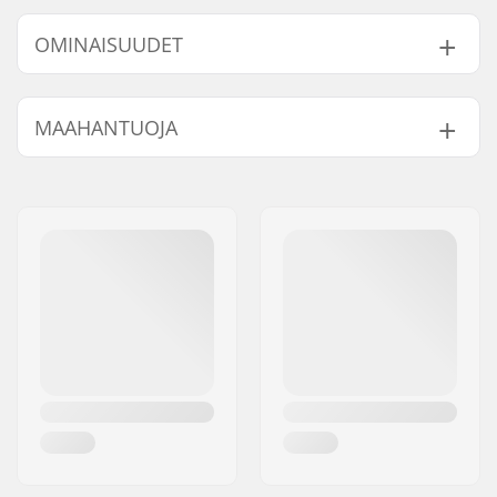
OMINAISUUDET
Yhteensopivat bar
Alumiini, Teräs
MAAHANTUOJA
endit:
Nimi:
Centrano ApS
Jakeluosoite:
Omega 6
Postinumero:
8382
Paikkakunta::
Hinnerup
Maa:
Tanska