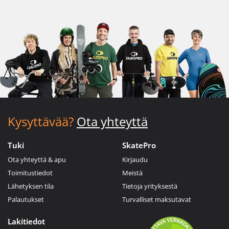
Kysyttävää?
Ota yhteyttä
Tuki
SkatePro
Ota yhteyttä & apu
Kirjaudu
Toimitustiedot
Meistä
Lähetyksen tila
Tietoja yrityksestä
Palautukset
Turvalliset maksutavat
Lakitiedot