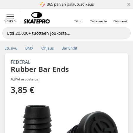
×
365 päivän palautusoikeus
4.8 / 5
Valikko
Tilini
Tallennettu
Ostoskori
Etusivu
BMX
Ohjaus
Bar Endit
FEDERAL
Rubber Bar Ends
4,8
//
4 arvostelua
3,85 €