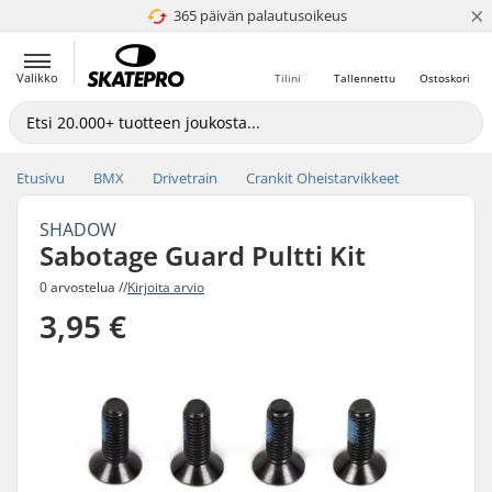
×
365 päivän palautusoikeus
4.8 / 5
Valikko
Tilini
Tallennettu
Ostoskori
Etusivu
BMX
Drivetrain
Crankit Oheistarvikkeet
SHADOW
Sabotage Guard Pultti Kit
0 arvostelua //
Kirjoita arvio
3,95 €