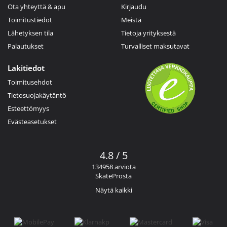
Ota yhteyttä & apu
Kirjaudu
Toimitustiedot
Meistä
Lähetyksen tila
Tietoja yrityksestä
Palautukset
Turvalliset maksutavat
Lakitiedot
Toimitusehdot
Tietosuojakäytäntö
Esteettömyys
Evästeasetukset
4.8 / 5
134958 arviota
SkateProsta
Näytä kaikki