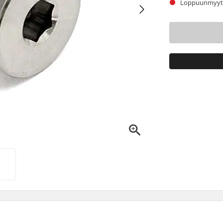
Loppuunmyyty.