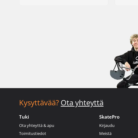
Kysyttävää?
Ota yhteyttä
Tuki
SkatePro
Ota yhteyttä & apu
Kirjaudu
Toimitustiedot
Meistä