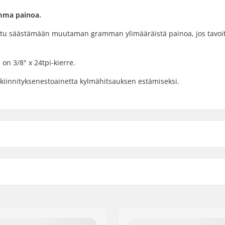
amma painoa.
eltu säästämään muutaman gramman ylimääräistä painoa, jos tavoit
on 3/8" x 24tpi-kierre.
 kiinnityksenestoainetta kylmähitsauksen estämiseksi.