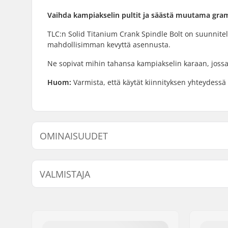
Vaihda kampiakselin pultit ja säästä muutama gr
TLC:n Solid Titanium Crank Spindle Bolt on suunnit
mahdollisimman kevyttä asennusta.
Ne sopivat mihin tahansa kampiakselin karaan, jossa 
Huom:
Varmista, että käytät kiinnityksen yhteydessä
OMINAISUUDET
Paino:
12g
VALMISTAJA
Nimi:
Centrano ApS
Jakeluosoite:
Omega 6
Postinumero:
8382