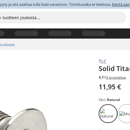
y ja sitä saattaa tulla lisää varastoon. Toimitusaika ei tiedossa.
Näytä sama
arvikkeet
TLC
Solid Tit
4,7
//
3 arvostelua
11,95 €
Väri:
Natural