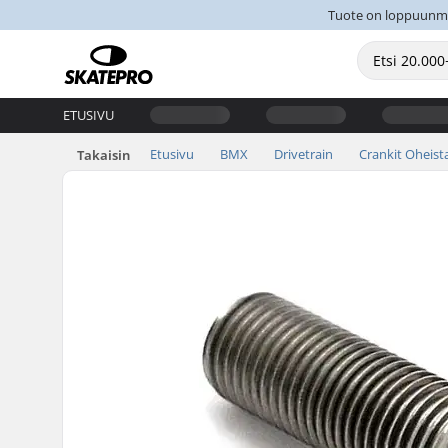
Tuote on loppuunmyyt
ETUSIVU
Etusivu
BMX
Drivetrain
Crankit Oheist
Takaisin