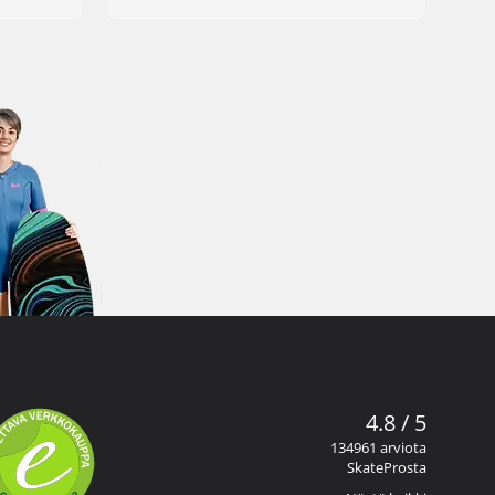
4.8 / 5
134961 arviota
SkateProsta