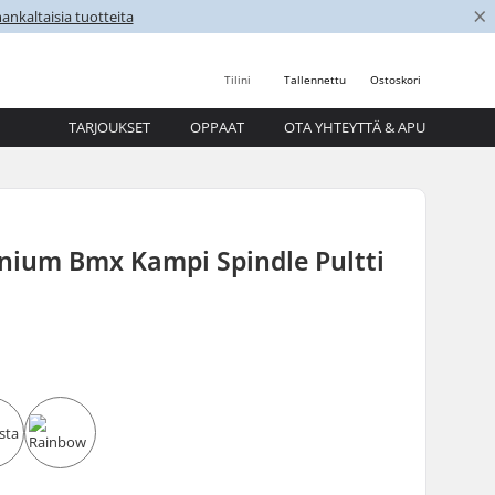
×
nkaltaisia tuotteita
Tilini
Tallennettu
Ostoskori
TARJOUKSET
OPPAAT
OTA YHTEYTTÄ & APU
anium Bmx Kampi Spindle Pultti