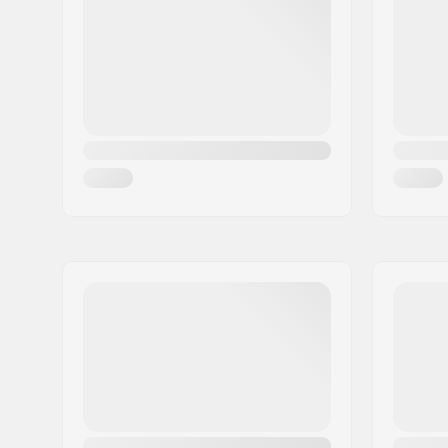
Paikkakunta::
Hinnerup
Maa:
Tanska