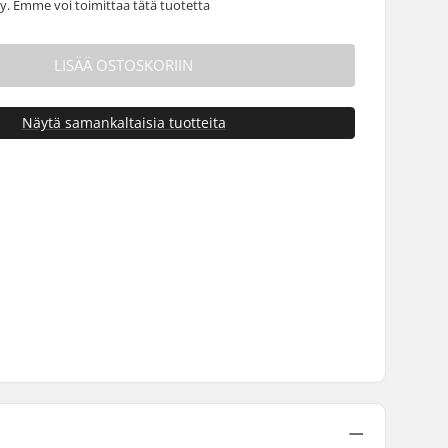
 Emme voi toimittaa tätä tuotetta
LISÄÄ OSTOSKORIIN
Näytä samankaltaisia tuotteita