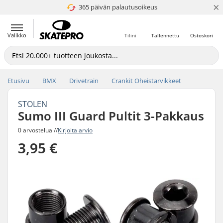
×
365 päivän palautusoikeus
4.8 / 5
Valikko
Tilini
Tallennettu
Ostoskori
Etusivu
BMX
Drivetrain
Crankit Oheistarvikkeet
STOLEN
Sumo III Guard Pultit 3-Pakkaus
0 arvostelua //
Kirjoita arvio
3,95 €