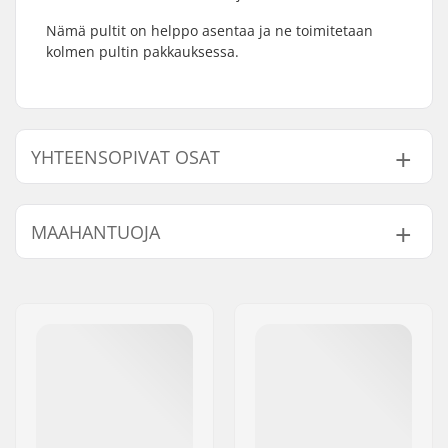
Nämä pultit on helppo asentaa ja ne toimitetaan
kolmen pultin pakkauksessa.
YHTEENSOPIVAT OSAT
Etsi yhteensopivia tuotteita Stolen Sumo III Guard
Pultit 3-Pakkaus:
MAAHANTUOJA
Nimi:
Centrano ApS
Yhteensopivat osat
Jakeluosoite:
Omega 6
Postinumero:
8382
Paikkakunta::
Hinnerup
Maa:
Tanska