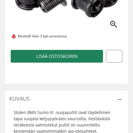
Kiirehdi!
Vain 3 kpl varastossa
LISÄÄ OSTOSKORIIN
KUVAUS
Stolen BMX Sumo III -suojapultit ovat täydellinen
tapa suojata ketjupyörääsi vaurioilta. Kestävästä
teräksestä valmistetut pultit on suunniteltu
kestämään vaativimmatkin ajo-olosuhteet.