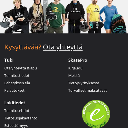
Kysyttävää?
Ota yhteyttä
Tuki
SkatePro
Ota yhteyttä & apu
Kirjaudu
Toimitustiedot
Meistä
Lähetyksen tila
Tietoja yrityksestä
Palautukset
Turvalliset maksutavat
Lakitiedot
Toimitusehdot
Tietosuojakäytäntö
Esteettömyys