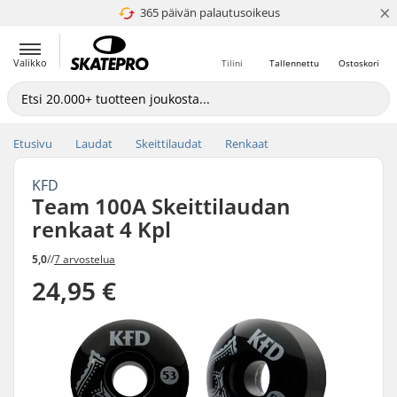
×
365 päivän palautusoikeus
4.8 / 5
Valikko
Tilini
Tallennettu
Ostoskori
Etusivu
Laudat
Skeittilaudat
Renkaat
KFD
Team 100A Skeittilaudan
renkaat 4 Kpl
5,0
//
7 arvostelua
24,95 €