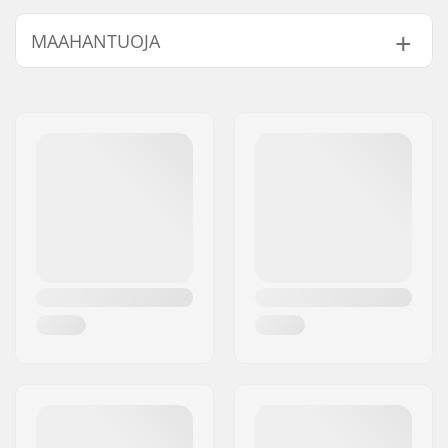
Renkaan halkaisija:
53mm
MAAHANTUOJA
Renkaan kovuus:
100A
Renkaan materiaali:
PU valettu, SHR
Nimi:
Centrano ApS
Kpl per paketti:
4
Jakeluosoite:
Omega 6
Postinumero:
8382
Paikkakunta::
Hinnerup
Maa:
Tanska