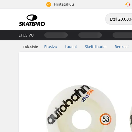
Hintatakuu
ETUSIVU
Etusivu
Laudat
Skeittilaudat
Renkaat
Takaisin