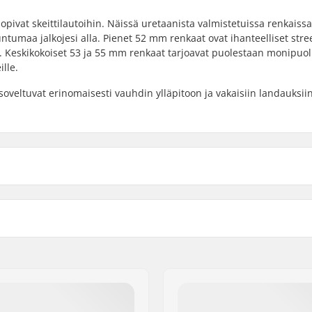
opivat skeittilautoihin. Näissä uretaanista valmistetuissa renkaiss
tumaa jalkojesi alla. Pienet 52 mm renkaat ovat ihanteelliset stre
. Keskikokoiset 53 ja 55 mm renkaat tarjoavat puolestaan monipuol
ille.
veltuvat erinomaisesti vauhdin ylläpitoon ja vakaisiin landauksiin
3mm
Renkaan kovuus:
Renkaan materiaali:
Kpl per paketti: