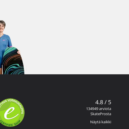
4.8 / 5
134949 arviota
SkateProsta
Näytä kaikki