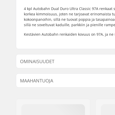
4 kpl Autobahn Dual Duro Ultra Classic 97A renkaat s
korkea kimmoisuus, joten ne tarjoavat erinomaista tun
kokoonpanoihin, sillä ne tuovat poppia ja tasapainoa
sillä ne soveltuvat kaduille, parkkiin ja pienille rampe
Kestävien Autobahn renkaiden kovuus on 97A, ja ne so
OMINAISUUDET
Renkaan halkaisija:
52mm, 5
MAAHANTUOJA
Renkaan leveys:
30mm
Renkaan kontaktipinta:
17mm
Nimi:
Centrano ApS
Jakeluosoite:
Omega 6
Postinumero:
8382
Paikkakunta::
Hinnerup