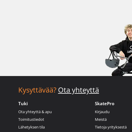
Kysyttävää?
Ota yhteyttä
Tuki
SkatePro
Ota yhteyttä & apu
Kirjaudu
Toimitustiedot
Meistä
Lähetyksen tila
Tietoja yrityksestä