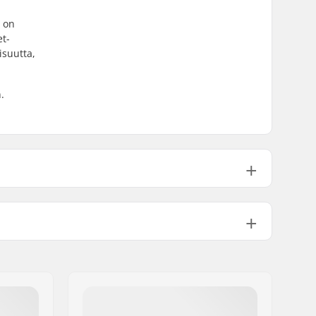
a on
et-
isuutta,
.
97A
PU valettu
4