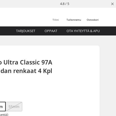
×
4.8 / 5
Tilini
Tallennettu
Ostoskori
TARJOUKSET
OPPAAT
OTA YHTEYTTÄ & APU
 Ultra Classic 97A
udan renkaat 4 Kpl
mm
55mm
ettiä)