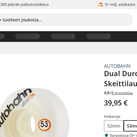
365 päivän palautusoikeus
5+ milj. asiakasta
AUTOBAHN
Dual Duro
Skeittila
4,8
//
8 arvostelua
39,95 €
Halkaisija
52mm
53
Varastossa (5+ s