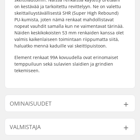
on kestävää ja tarkoitettu revittelyyn. Ne on valettu
skeittailuystävällisestä SHR (Super High Rebound)
PU-kumista, joten nämä renkaat mahdollistavat
nopeat vauhdit samalla kun ne vaimentavat tärinää.
Näiden keskikokoisten 53 mm renkaiden kanssa olet
valmis kaikenlaiseen toimintaan riippumatta siitä,
haluatko mennä kaduille vai skeittipuistoon.
Element renkaat 99A kovuudella ovat erinomaiset
temppuiluun sekä sulavien slaidien ja grindien
tekemiseen.
OMINAISUUDET
Renkaan halkaisija:
53mm
VALMISTAJA
Laakerit:
Ei sisälly
Renkaan kovuus:
99A