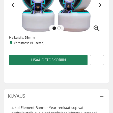
Halkaisija:
53mm
Varastossa (5+ settiä)
LISÄÄ OSTOSKORIIN
KUVAUS
4 kpl Element Banner Year renkaat sopivat
skeittilautoihin. Näissä renkaissa käytetty uretaani