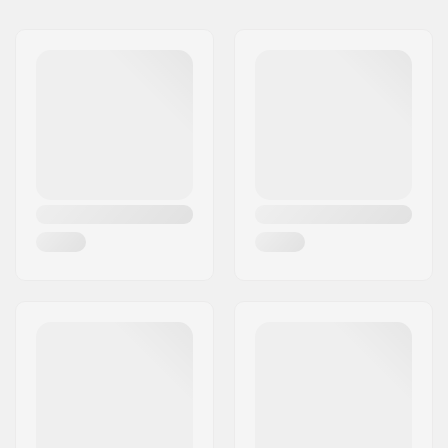
Nimi:
Na Pali SAS/Boardriders
Renkaan materiaali:
PU valettu, SHR
Europe
Kpl per paketti:
4
Jakeluosoite:
BP119 162 rue Belharra
Postinumero:
64500
Paikkakunta::
Saint Jean De Luz
Maa:
Ranska