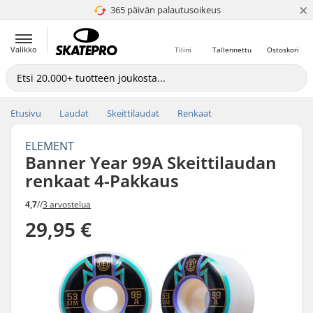
×
365 päivän palautusoikeus
4.8 / 5
Valikko
Tilini
Tallennettu
Ostoskori
Etusivu
Laudat
Skeittilaudat
Renkaat
ELEMENT
Banner Year 99A Skeittilaudan
renkaat 4-Pakkaus
4,7
//
3 arvostelua
29,95 €