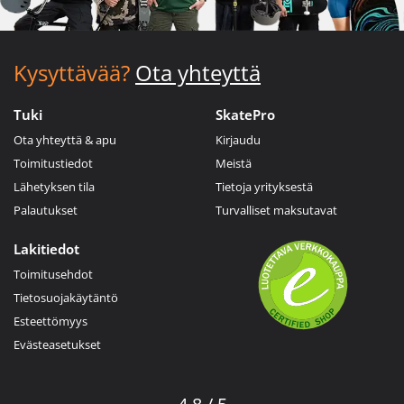
Kysyttävää?
Ota yhteyttä
Tuki
SkatePro
Ota yhteyttä & apu
Kirjaudu
Toimitustiedot
Meistä
Lähetyksen tila
Tietoja yrityksestä
Palautukset
Turvalliset maksutavat
Lakitiedot
Toimitusehdot
Tietosuojakäytäntö
Esteettömyys
Evästeasetukset