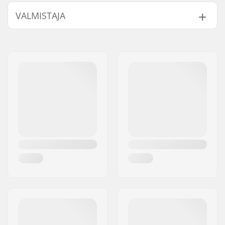
Renkaan halkaisija:
53mm, 54mm
VALMISTAJA
Renkaan kovuus:
101A
Renkaan materiaali:
PU valettu
Nimi:
Circus Circus ApS
Kpl per paketti:
4
Jakeluosoite:
Australiensvej 20. st. th.
Postinumero:
2100
Paikkakunta::
Copenhagen
Maa:
Tanska