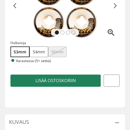
Halkaisija
53mm
54mm
56mm
Varastossa (5+ settiä)
LISÄÄ OSTOSKORIIN
KUVAUS