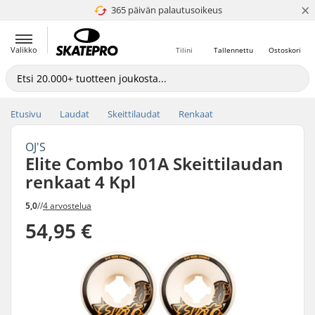
×
365 päivän palautusoikeus
4.8 / 5
Valikko
Tilini
Tallennettu
Ostoskori
Etusivu
Laudat
Skeittilaudat
Renkaat
OJ'S
Elite Combo 101A Skeittilaudan
renkaat 4 Kpl
5,0
//
4 arvostelua
54,95 €