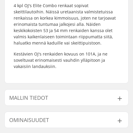
4 kpl OJ's Elite Combo renkaat sopivat
skeittilautoihin. Näissä uretaanista valmistetuissa
renkaissa on korkea kimmoisuus, joten ne tarjoavat
erinomaista tuntumaa jalkojesi alla. Näiden
keskikokoisten 53 ja 54 mm renkaiden kanssa olet
valmis kaikenlaiseen toimintaan riippumatta siitä,
haluatko mennä kaduille vai skeittipuistoon.
Kestävien OJ's renkaiden kovuus on 101A, ja ne
soveltuvat erinomaisesti vauhdin ylläpitoon ja
vakaisiin landauksiin.
MALLIN TIEDOT
Malli
Renkaan leveys
Renkaan kontaktipinta
OMINAISUUDET
53mm
35mm
20.2mm
54mm
36mm
20mm