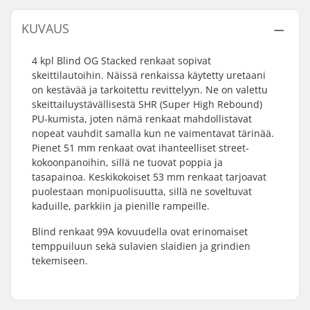
KUVAUS
4 kpl Blind OG Stacked renkaat sopivat
skeittilautoihin. Näissä renkaissa käytetty uretaani
on kestävää ja tarkoitettu revittelyyn. Ne on valettu
skeittailuystävällisestä SHR (Super High Rebound)
PU-kumista, joten nämä renkaat mahdollistavat
nopeat vauhdit samalla kun ne vaimentavat tärinää.
Pienet 51 mm renkaat ovat ihanteelliset street-
kokoonpanoihin, sillä ne tuovat poppia ja
tasapainoa. Keskikokoiset 53 mm renkaat tarjoavat
puolestaan monipuolisuutta, sillä ne soveltuvat
kaduille, parkkiin ja pienille rampeille.
Blind renkaat 99A kovuudella ovat erinomaiset
temppuiluun sekä sulavien slaidien ja grindien
tekemiseen.