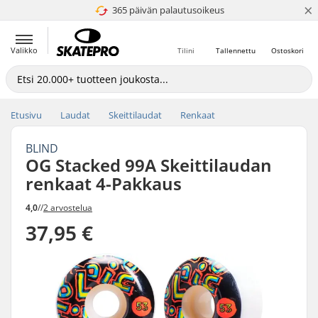
×
365 päivän palautusoikeus
4.8 / 5
Valikko
Tilini
Tallennettu
Ostoskori
Etusivu
Laudat
Skeittilaudat
Renkaat
BLIND
OG Stacked 99A Skeittilaudan
renkaat 4-Pakkaus
4,0
//
2 arvostelua
37,95 €