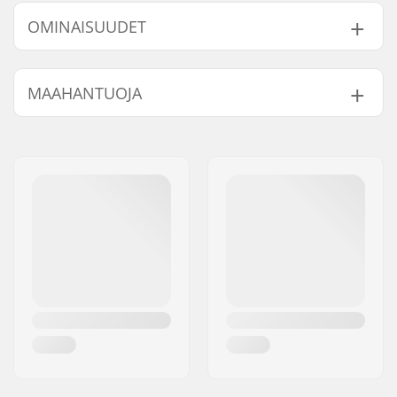
OMINAISUUDET
Renkaan halkaisija:
53mm, 54mm
MAAHANTUOJA
Laakerit:
Ei sisälly
Renkaan kovuus:
101A
Nimi:
Centrano ApS
Renkaan materiaali:
PU valettu, SHR
Jakeluosoite:
Omega 6
Kpl per paketti:
4
Postinumero:
8382
Paikkakunta::
Hinnerup
Maa:
Tanska