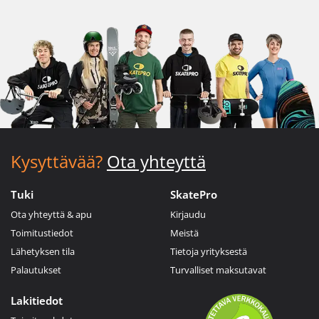
Kysyttävää?
Ota yhteyttä
Tuki
SkatePro
Ota yhteyttä & apu
Kirjaudu
Toimitustiedot
Meistä
Lähetyksen tila
Tietoja yrityksestä
Palautukset
Turvalliset maksutavat
Lakitiedot