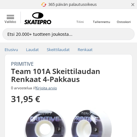
×
365 päivän palautusoikeus
4.8 / 5
Valikko
Tilini
Tallennettu
Ostoskori
Etusivu
Laudat
Skeittilaudat
Renkaat
PRIMITIVE
Team 101A Skeittilaudan
Renkaat 4-Pakkaus
0 arvostelua //
Kirjoita arvio
31,95 €