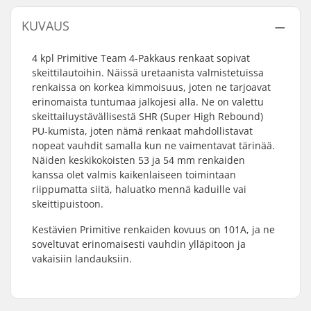
KUVAUS
4 kpl Primitive Team 4-Pakkaus renkaat sopivat
skeittilautoihin. Näissä uretaanista valmistetuissa
renkaissa on korkea kimmoisuus, joten ne tarjoavat
erinomaista tuntumaa jalkojesi alla. Ne on valettu
skeittailuystävällisestä SHR (Super High Rebound)
PU-kumista, joten nämä renkaat mahdollistavat
nopeat vauhdit samalla kun ne vaimentavat tärinää.
Näiden keskikokoisten 53 ja 54 mm renkaiden
kanssa olet valmis kaikenlaiseen toimintaan
riippumatta siitä, haluatko mennä kaduille vai
skeittipuistoon.
Kestävien Primitive renkaiden kovuus on 101A, ja ne
soveltuvat erinomaisesti vauhdin ylläpitoon ja
vakaisiin landauksiin.