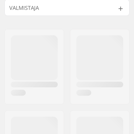
VALMISTAJA
Laakerit:
Ei sisälly
Renkaan kovuus:
99A
Nimi:
Emporium A/S
Renkaan materiaali:
Premium Urethane
Jakeluosoite:
Rolighedsvej 20, 1958
Kpl per paketti:
4
Frederiksberg C
Postinumero:
1958
Paikkakunta::
Copenhagen
Maa:
Tanska