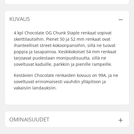
KUVAUS
4 kpl Chocolate OG Chunk Staple renkaat sopivat
skeittilautoihin. Pienet 50 ja 52 mm renkaat ovat
ihanteelliset street-kokoonpanoihin, sillä ne tuovat
poppia ja tasapainoa. Keskikokoiset 54 mm renkaat
tarjoavat puolestaan monipuolisuutta, sillä ne
soveltuvat kaduille, parkkiin ja pienille rampeille.
Kestävien Chocolate renkaiden kovuus on 99A, ja ne
soveltuvat erinomaisesti vauhdin ylläpitoon ja
vakaisiin landauksiin.
OMINAISUUDET
Renkaan halkaisija:
50mm, 52mm, 54mm