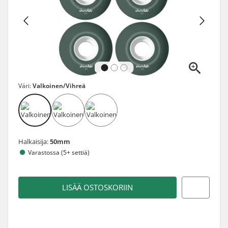
Väri:
Valkoinen/Vihreä
Halkaisija:
50mm
Varastossa (5+ settiä)
LISÄÄ OSTOSKORIIN