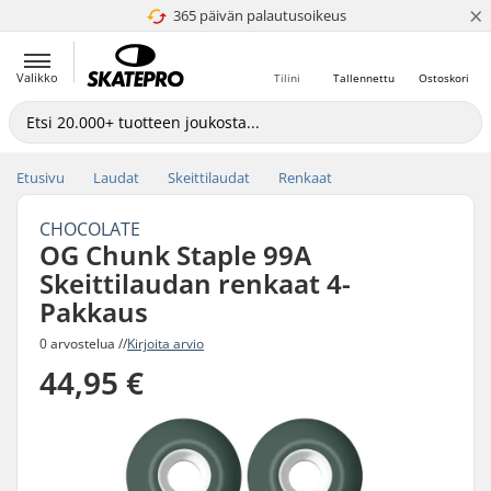
×
365 päivän palautusoikeus
4.8 / 5
Valikko
Tilini
Tallennettu
Ostoskori
Etusivu
Laudat
Skeittilaudat
Renkaat
CHOCOLATE
OG Chunk Staple 99A
Skeittilaudan renkaat 4-
Pakkaus
0 arvostelua //
Kirjoita arvio
44,95 €