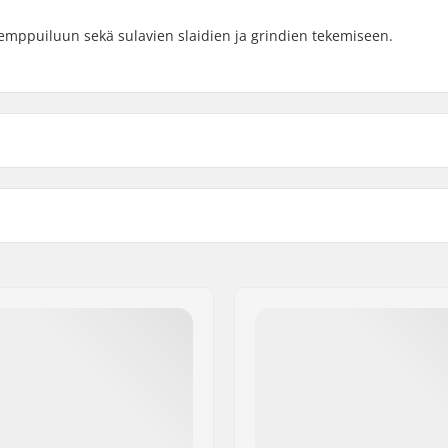
emppuiluun sekä sulavien slaidien ja grindien tekemiseen.
2mm, 54mm
Renkaan materiaali:
Kpl per paketti:
958 Frederiksberg C