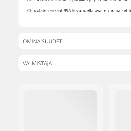
Chocolate renkaat 99A kovuudella ovat erinomaiset t
OMINAISUUDET
Renkaan halkaisija:
50mm, 5
VALMISTAJA
Laakerit:
Ei sisälly
Renkaan kovuus:
99A
Nimi:
Emporium A/S
Jakeluosoite:
Rolighedsvej 20, 1
Postinumero:
1958
Paikkakunta::
Copenhagen
Maa:
Tanska