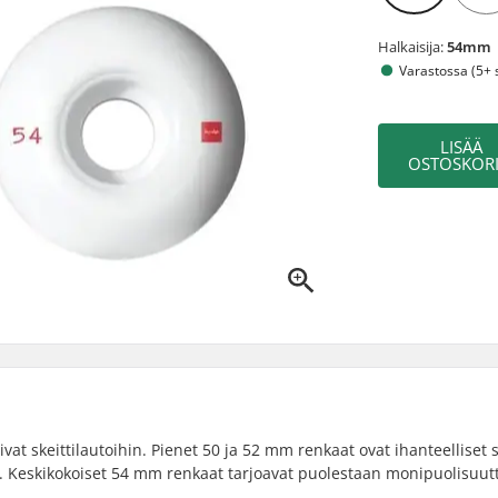
Halkaisija:
54mm
Varastossa (5+ s
LISÄÄ
OSTOSKORI
t skeittilautoihin. Pienet 50 ja 52 mm renkaat ovat ihanteelliset s
. Keskikokoiset 54 mm renkaat tarjoavat puolestaan monipuolisuutta