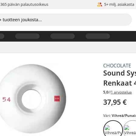
365 päivän palautusoikeus
5+ milj. asiakasta
CHOCOLATE
Sound Sy
Renkaat 
5,0
//
1 arvostelua
37,95 €
Väri:
Vihreä/Punai