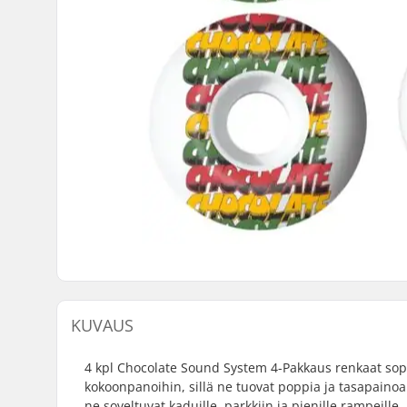
KUVAUS
4 kpl Chocolate Sound System 4-Pakkaus renkaat sopiva
kokoonpanoihin, sillä ne tuovat poppia ja tasapainoa
ne soveltuvat kaduille, parkkiin ja pienille rampeille.