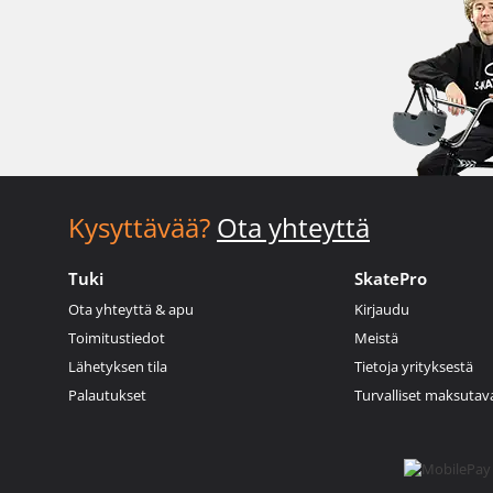
Kysyttävää?
Ota yhteyttä
Tuki
SkatePro
Ota yhteyttä & apu
Kirjaudu
Toimitustiedot
Meistä
Lähetyksen tila
Tietoja yrityksestä
Palautukset
Turvalliset maksutav