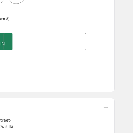
ettiä)
IN
treet-
, sillä