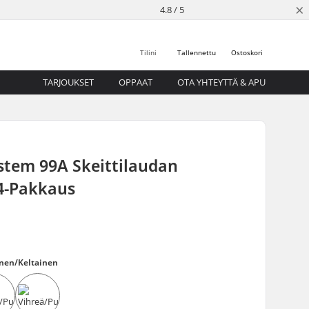
×
4.8 / 5
Tilini
Tallennettu
Ostoskori
TARJOUKSET
OPPAAT
OTA YHTEYTTÄ & APU
stem 99A Skeittilaudan
4-Pakkaus
nen/Keltainen