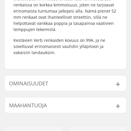
renkaissa on korkea kimmoisuus, joten ne tarjoavat
erinomaista tuntumaa jalkojesi alla. Nämä pienet 52
mm renkaat ovat ihanteelliset streettiin, sillä ne
helpottavat vankkaa poppia ja tasapainoa vaativien
temppujen tekemistä.
Kestävien Verb renkaiden kovuus on 99A, ja ne
soveltuvat erinomaisesti vauhdin ylläpitoon ja
vakaisiin landauksiin.
OMINAISUUDET
Renkaan halkaisija:
52mm
MAAHANTUOJA
Renkaan leveys:
32mm
Renkaan kovuus:
99A
Nimi:
Centrano ApS
Renkaan materiaali:
PU valettu
Jakeluosoite:
Omega 6
Kpl per paketti:
4