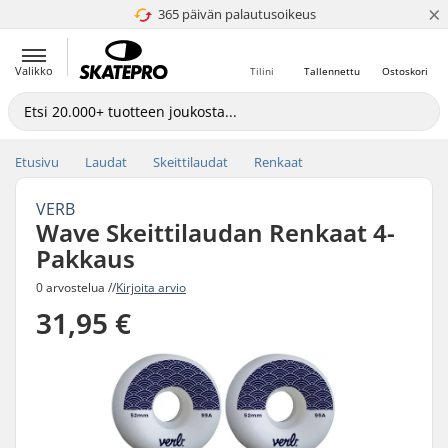
×
365 päivän palautusoikeus
4.8 / 5
Valikko
Tilini
Tallennettu
Ostoskori
Etusivu
Laudat
Skeittilaudat
Renkaat
VERB
Wave Skeittilaudan Renkaat 4-
Pakkaus
0 arvostelua //
Kirjoita arvio
31,95 €