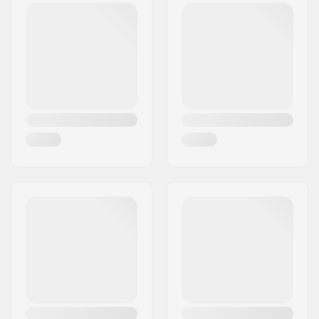
Postinumero:
8382
Holkit:
Ei sisälly
Paikkakunta::
Hinnerup
Maa:
Tanska