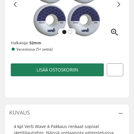
Halkaisija:
52mm
Varastossa (5+ settiä)
LISÄÄ OSTOSKORIIN
KUVAUS
4 kpl Verb Wave 4-Pakkaus renkaat sopivat
skeittilautoihin. Näissä uretaanista valmistetuissa