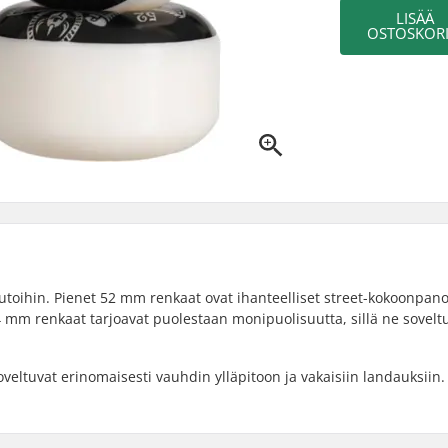
LISÄÄ
OSTOSKORI
autoihin. Pienet 52 mm renkaat ovat ihanteelliset street-kokoonpano
54 mm renkaat tarjoavat puolestaan monipuolisuutta, sillä ne sovelt
veltuvat erinomaisesti vauhdin ylläpitoon ja vakaisiin landauksiin.