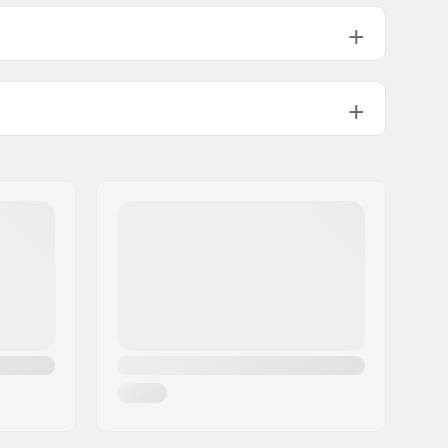
99A
4