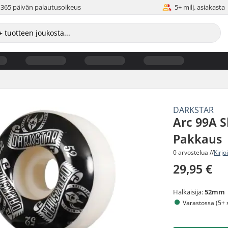
365 päivän palautusoikeus
5+ milj. asiakasta
DARKSTAR
Arc 99A S
Pakkaus
0 arvostelua //
Kirjo
29,95 €
Halkaisija:
52mm
Varastossa (5+ s