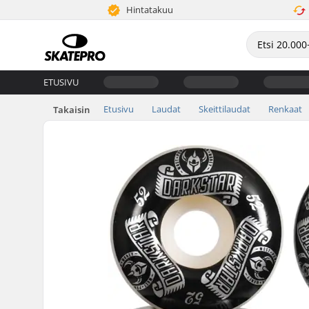
Hintatakuu
ETUSIVU
Etusivu
Laudat
Skeittilaudat
Renkaat
Takaisin