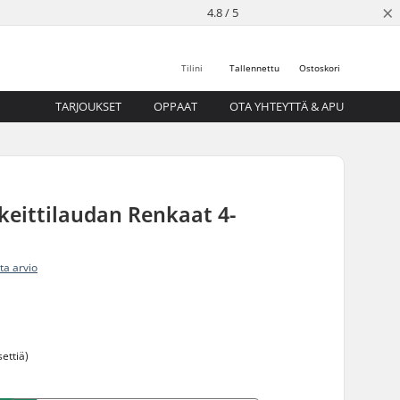
×
4.8 / 5
Tilini
Tallennettu
Ostoskori
TARJOUKSET
OPPAAT
OTA YHTEYTTÄ & APU
keittilaudan Renkaat 4-
ita arvio
ettiä)