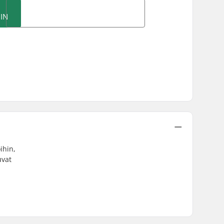
IN
ihin,
uvat