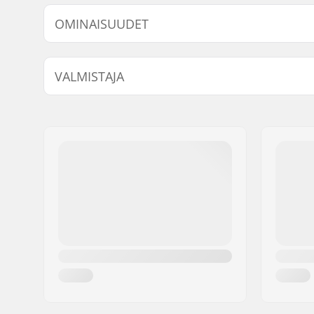
OMINAISUUDET
Renkaan halkaisija:
52mm
VALMISTAJA
Laakerit:
Ei sisälly
Nimi:
Emporium A/S
Jakeluosoite:
Rolighedsvej 20, 1
Postinumero:
1958
Paikkakunta::
Copenhagen
Maa:
Tanska