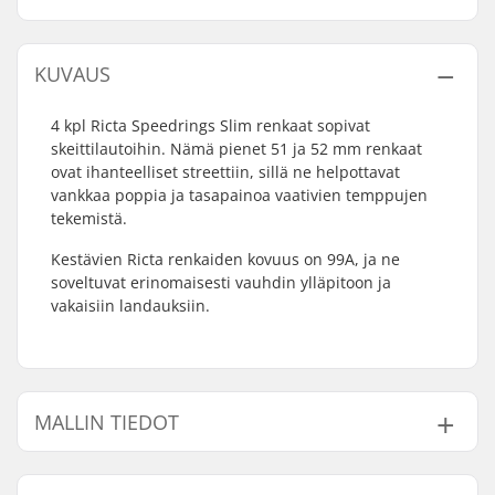
KUVAUS
4 kpl Ricta Speedrings Slim renkaat sopivat
skeittilautoihin. Nämä pienet 51 ja 52 mm renkaat
ovat ihanteelliset streettiin, sillä ne helpottavat
vankkaa poppia ja tasapainoa vaativien temppujen
tekemistä.
Kestävien Ricta renkaiden kovuus on 99A, ja ne
soveltuvat erinomaisesti vauhdin ylläpitoon ja
vakaisiin landauksiin.
MALLIN TIEDOT
Malli
Renkaan leveys
Renkaan kontaktipinta