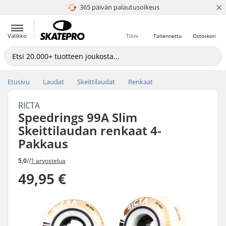
×
365 päivän palautusoikeus
4.8 / 5
Valikko
Tilini
Tallennettu
Ostoskori
Etusivu
Laudat
Skeittilaudat
Renkaat
RICTA
Speedrings 99A Slim
Skeittilaudan renkaat 4-
Pakkaus
5,0
//
1 arvostelua
49,95 €