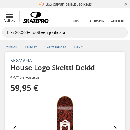
×
365 päivän palautusoikeus
4.8 / 5
Valikko
Tilini
Tallennettu
Ostoskori
Etusivu
Laudat
Skeittilaudat
Dekit
SK8MAFIA
House Logo Skeitti Dekki
4,4
//
15 arvostelua
59,95 €