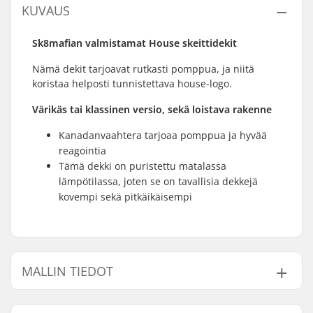
KUVAUS
Sk8mafian valmistamat House skeittidekit
Nämä dekit tarjoavat rutkasti pomppua, ja niitä
koristaa helposti tunnistettava house-logo.
Värikäs tai klassinen versio, sekä loistava rakenne
Kanadanvaahtera tarjoaa pomppua ja hyvää
reagointia
Tämä dekki on puristettu matalassa
lämpötilassa, joten se on tavallisia dekkejä
kovempi sekä pitkäikäisempi
MALLIN TIEDOT
Malli
Dekin leveys
Dekin pituus