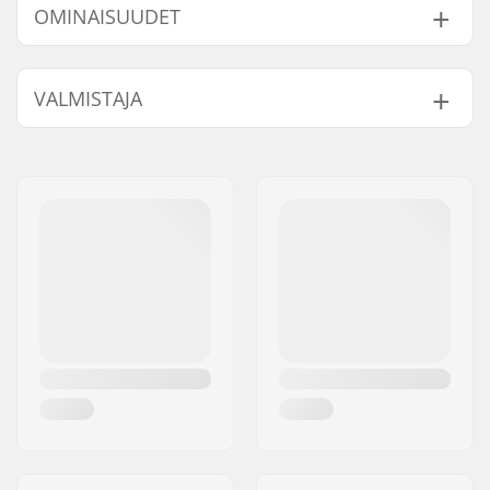
OMINAISUUDET
7.75"
7.75" (19.7cm)
31.43" (79.8cm)
8"
8" (20.3cm)
32" (81.3cm)
Akseliväli:
14.2" (36cm)
VALMISTAJA
Dekin materiaali:
Hard Rock vaahtera,
7-ply
Nimi:
HLC SB DISTRIBUTION SL
Dekkivärit:
Vaihteleva pintaväri
Jakeluosoite:
Industrial state Lintzirin,
Kovera:
Medium
Gaina Plot E
Dekin ominaisuudet:
Tupla kick-tail
Postinumero:
P.C 20180 Oiarzun
Grippi:
Ei sisälly
Paikkakunta::
OIARTZUN
Maa:
Espanja