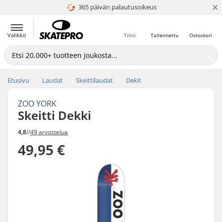
×
365 päivän palautusoikeus
4.8 / 5
Valikko
Tilini
Tallennettu
Ostoskori
Etusivu
Laudat
Skeittilaudat
Dekit
ZOO YORK
Skeitti Dekki
4,8
//
49 arvostelua
49,95 €