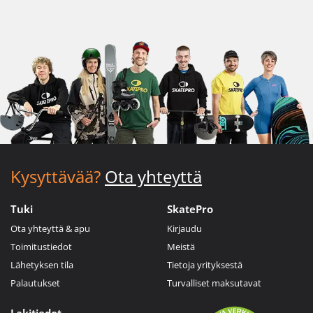
Kysyttävää?
Ota yhteyttä
Tuki
SkatePro
Ota yhteyttä & apu
Kirjaudu
Toimitustiedot
Meistä
Lähetyksen tila
Tietoja yrityksestä
Palautukset
Turvalliset maksutavat
Lakitiedot