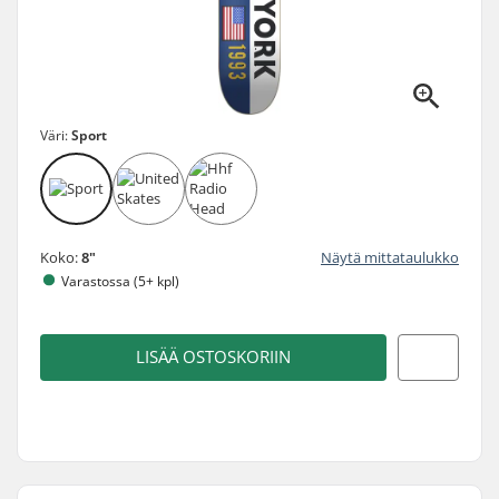
Väri:
Sport
Koko:
8"
Näytä mittataulukko
Varastossa (5+ kpl)
LISÄÄ OSTOSKORIIN