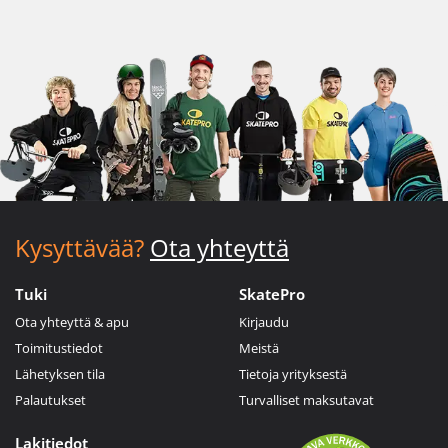
Kysyttävää?
Ota yhteyttä
Tuki
SkatePro
Ota yhteyttä & apu
Kirjaudu
Toimitustiedot
Meistä
Lähetyksen tila
Tietoja yrityksestä
Palautukset
Turvalliset maksutavat
Lakitiedot