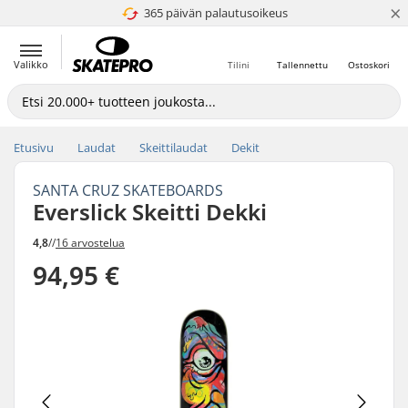
×
365 päivän palautusoikeus
4.8 / 5
Valikko
Tilini
Tallennettu
Ostoskori
Etusivu
Laudat
Skeittilaudat
Dekit
SANTA CRUZ SKATEBOARDS
Everslick Skeitti Dekki
4,8
//
16 arvostelua
94,95 €