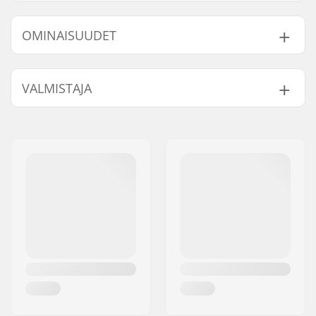
Malli
Dekin leveys
Dekin pituus
Akseliväli
OMINAISUUDET
8"
8" (20.3cm)
31.6" (80.3cm)
14.22" (36.1cm)
8.25"
8.25" (21cm)
31.8" (80.8cm)
14.1875" (36cm)
Dekin materiaali:
Vaahtera, 7-ply
VALMISTAJA
Lisämateriaalit:
Everslick
Dekkivärit:
Vaihteleva pintaväri
Nimi:
Circus Circus ApS
Kovera:
Medium
Jakeluosoite:
Australiensvej 20. st. th.
Dekin ominaisuudet:
Tupla kick-tail
Postinumero:
2100
Grippi:
Ei sisälly
Paikkakunta::
Copenhagen
Maa:
Tanska