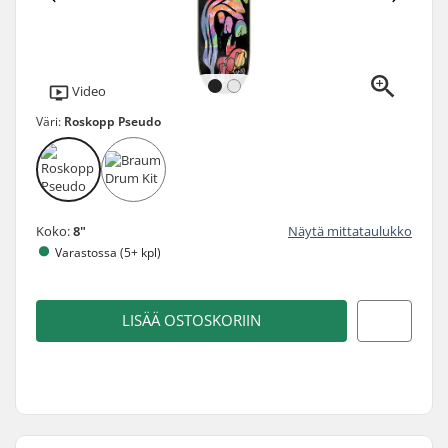
Video
Väri:
Roskopp Pseudo
Koko:
8"
Näytä mittataulukko
Varastossa (5+ kpl)
LISÄÄ OSTOSKORIIN