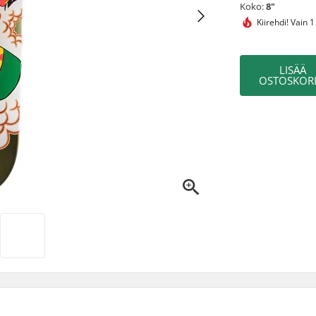
Koko:
8"
Kiirehdi!
Vain 1
LISÄÄ
OSTOSKORI