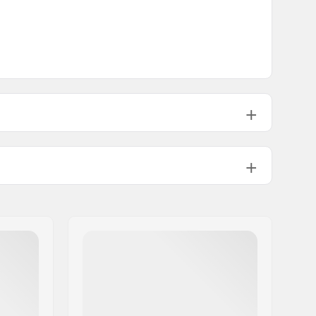
Medium
Tupla kick-tail
Ei sisälly