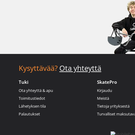
Kysyttävää?
Ota yhteyttä
Tuki
SkatePro
Ota yhteyttä & apu
Kirjaudu
Toimitustiedot
Meistä
Lähetyksen tila
Tietoja yrityksestä
Palautukset
Turvalliset maksutav