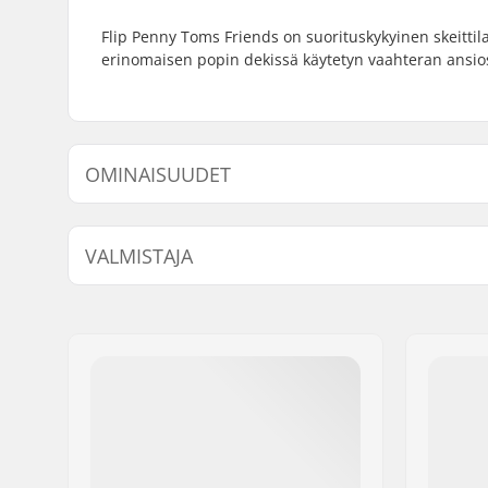
Flip Penny Toms Friends on suorituskykyinen skeittil
erinomaisen popin dekissä käytetyn vaahteran ansio
OMINAISUUDET
Dekin leveys:
8" (20.3cm
VALMISTAJA
Dekin pituus:
31.5" (80
Akseliväli:
13.9" (35.
Nimi:
Circus Circus ApS
Dekin materiaali:
Vaahtera, 
Jakeluosoite:
Australiensvej 20. st. th.
Postinumero:
2100
Paikkakunta::
Copenhagen
Maa:
Tanska