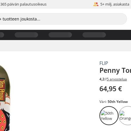
365 päivän palautusoikeus
5+ milj. asiakasta
FLIP
Penny Tom
4,2
//
5 arvostelua
64,95 €
Väri:
50th Yellow