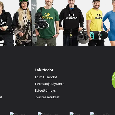
Lakitiedot
Toimitusehdot
Tietosuojakäytäntö
Esteettömyys
at
Evästeasetukset