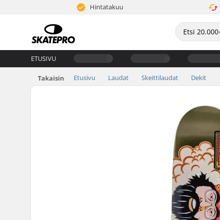
Hintatakuu
ETUSIVU
Etusivu
Laudat
Skeittilaudat
Dekit
Takaisin