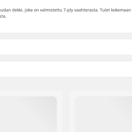
audan dekki, joka on valmistettu 7-ply vaahterasta. Tulet kokemaan
sta.
)
Kovera:
cm)
Dekin ominaisuudet:
3cm)
Grippi:
7-ply