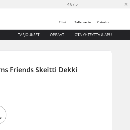
×
4.8 / 5
Tilini
Tallennettu
Ostoskori
TARJOUKSET
OPPAAT
OTA YHTEYTTÄ & APU
s Friends Skeitti Dekki