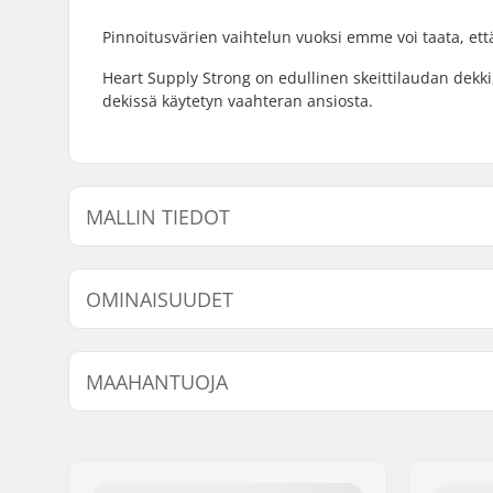
Pinnoitusvärien vaihtelun vuoksi emme voi taata, ett
Heart Supply Strong on edullinen skeittilaudan dekk
dekissä käytetyn vaahteran ansiosta.
MALLIN TIEDOT
Malli
Dekin leveys
Dekin 
OMINAISUUDET
Dekin materiaali:
Vaahtera, 
MAAHANTUOJA
Dekkivärit:
Vaihteleva
Kovera:
Medium
Nimi:
Centrano ApS
Jakeluosoite:
Omega 6
Postinumero:
8382