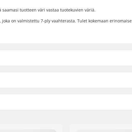
ä saamasi tuotteen väri vastaa tuotekuvien väriä.
i, joka on valmistettu 7-ply vaahterasta. Tulet kokemaan erinomais
8"
8" (20
pituus
Akseliväli
8.25"
8.25" 
7-ply
Dekin ominaisuudet:
 pintaväri
Grippi: