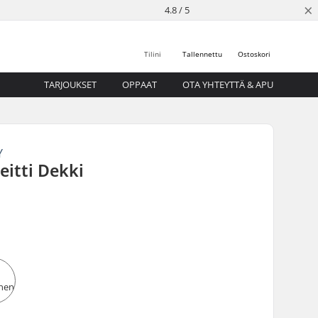
×
4.8 / 5
Tilini
Tallennettu
Ostoskori
TARJOUKSET
OPPAAT
OTA YHTEYTTÄ & APU
Y
eitti Dekki