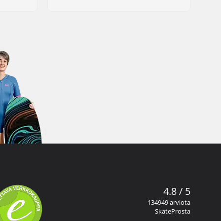
4.8 / 5
134949 arviota
SkateProsta