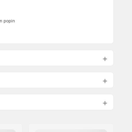
en popin
.3cm)
31.6" (80.3cm)
14" (35.6cm)
(21cm)
31.82" (80.8cm)
14.25" (36.2cm)
Tupla kick-tail
Ei sisälly