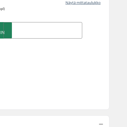
Näytä mittataulukko
kpl)
IN