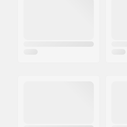
Paikkakunta::
Hinnerup
Maa:
Tanska