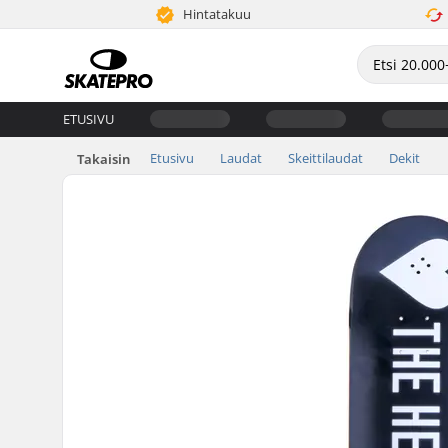
Hintatakuu
ETUSIVU
Etusivu
Laudat
Skeittilaudat
Dekit
Takaisin