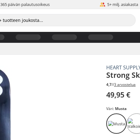
365 päivän palautusoikeus
5+ milj. asiakasta
HEART SUPPL
Strong Sk
4,7
//
3 arvostelua
49,95 €
Väri:
Musta