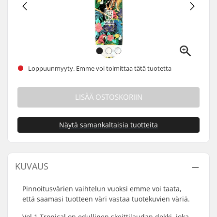
Loppuunmyyty. Emme voi toimittaa tätä tuotetta
LISÄÄ OSTOSKORIIN
Näytä samankaltaisia tuotteita
KUVAUS
Pinnoitusvärien vaihtelun vuoksi emme voi taata,
että saamasi tuotteen väri vastaa tuotekuvien väriä.
Vol.1 Tropical on edullinen skeittilaudan dekki, joka