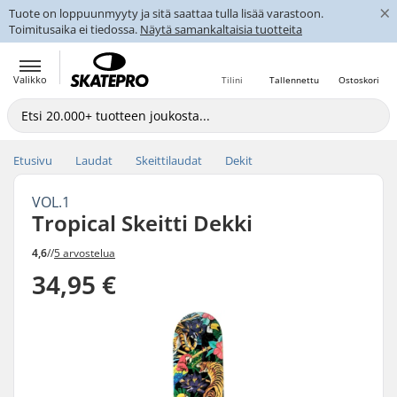
×
Tuote on loppuunmyyty ja sitä saattaa tulla lisää varastoon.
Toimitusaika ei tiedossa.
Näytä samankaltaisia tuotteita
Valikko
Tilini
Tallennettu
Ostoskori
Etusivu
Laudat
Skeittilaudat
Dekit
VOL.1
Tropical Skeitti Dekki
4,6
//
5 arvostelua
34,95 €