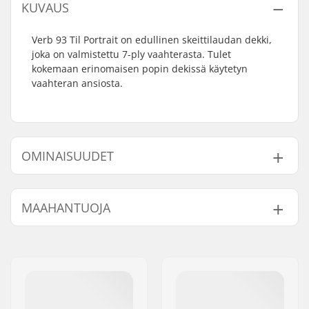
KUVAUS
Verb 93 Til Portrait on edullinen skeittilaudan dekki,
joka on valmistettu 7-ply vaahterasta. Tulet
kokemaan erinomaisen popin dekissä käytetyn
vaahteran ansiosta.
OMINAISUUDET
Dekin leveys:
8.25" (21cm)
MAAHANTUOJA
Dekin pituus:
32" (81.3cm)
Akseliväli:
14.25" (36.2cm)
Nimi:
Centrano ApS
Dekin materiaali:
Vaahtera, 7-ply
Jakeluosoite:
Omega 6
Kovera:
Medium
Postinumero:
8382
Dekin ominaisuudet:
Tupla kick-tail
Paikkakunta::
Hinnerup
Grippi:
Ei sisälly