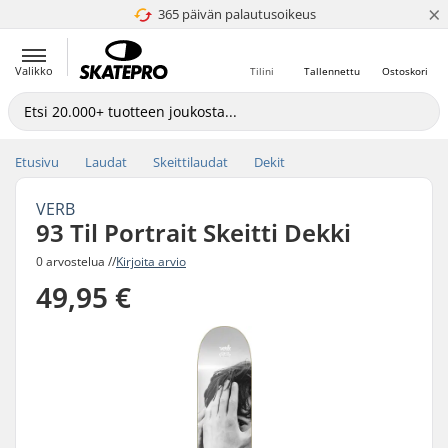
×
365 päivän palautusoikeus
4.8 / 5
Valikko
Tilini
Tallennettu
Ostoskori
Etusivu
Laudat
Skeittilaudat
Dekit
VERB
93 Til Portrait Skeitti Dekki
0 arvostelua //
Kirjoita arvio
49,95 €