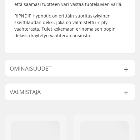
että saamasi tuotteen väri vastaa tuotekuvien väriä.
RIPNDIP Hypnotic on erittäin suorituskykyinen
skeittilaudan dekki, joka on valmistettu 7-ply
vaahterasta. Tulet kokemaan erinomaisen popin
dekissä käytetyn vaahteran ansiosta.
OMINAISUUDET
Dekin leveys:
8" (20.3cm)
VALMISTAJA
Dekin pituus:
31.75" (80.6cm)
Akseliväli:
14.25" (36.2cm)
Nimi:
Emporium A/S
Dekin materiaali:
Vaahtera, 7-ply
Jakeluosoite:
Rolighedsvej 20, 1958
Dekkivärit:
Vaihteleva pintaväri
,
Frederiksberg C
Samana säilyvät värit
Postinumero:
1958
Kovera:
Medium
Paikkakunta::
Copenhagen