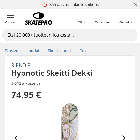
×
365 päivän palautusoikeus
4.8 / 5
Valikko
Tilini
Tallennettu
Ostoskori
Etusivu
Laudat
Skeittilaudat
Dekit
RIPNDIP
Hypnotic Skeitti Dekki
5,0
//
2 arvostelua
74,95 €