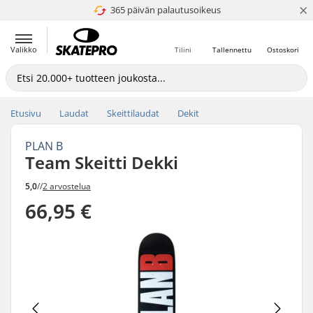
×
365 päivän palautusoikeus
4.8 / 5
Valikko
Tilini
Tallennettu
Ostoskori
Etusivu
Laudat
Skeittilaudat
Dekit
PLAN B
Team Skeitti Dekki
5,0
//
2 arvostelua
66,95 €