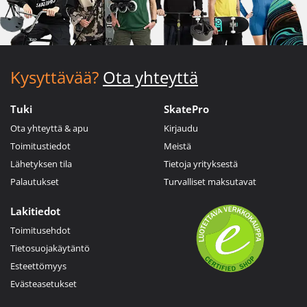
Kysyttävää?
Ota yhteyttä
Tuki
SkatePro
Ota yhteyttä & apu
Kirjaudu
Toimitustiedot
Meistä
Lähetyksen tila
Tietoja yrityksestä
Palautukset
Turvalliset maksutavat
Lakitiedot
Toimitusehdot
Tietosuojakäytäntö
Esteettömyys
Evästeasetukset