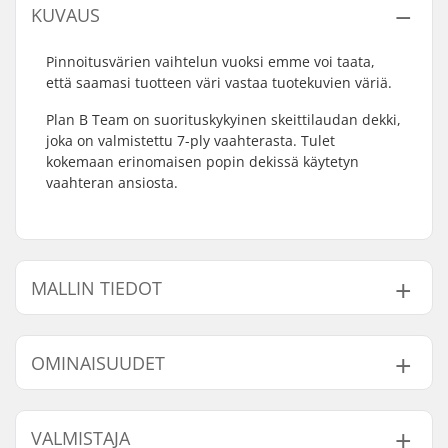
KUVAUS
Pinnoitusvärien vaihtelun vuoksi emme voi taata,
että saamasi tuotteen väri vastaa tuotekuvien väriä.
Plan B Team on suorituskykyinen skeittilaudan dekki,
joka on valmistettu 7-ply vaahterasta. Tulet
kokemaan erinomaisen popin dekissä käytetyn
vaahteran ansiosta.
MALLIN TIEDOT
Malli
Dekin leveys
Dekin pituus
OMINAISUUDET
7.75"
7.75" (19.7cm)
31.625" (80.3cm)
8"
8" (20.3cm)
31.75" (80.6cm)
Akseliväli:
14.22" (36.1cm)
VALMISTAJA
Dekin materiaali:
Vaahtera, 7-ply