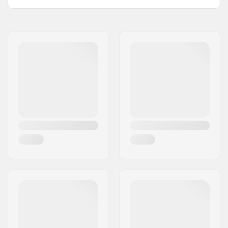
Dekkivärit:
Vaihteleva pintaväri
Nimi:
HLC SB DISTRIBUTION SL
Kovera:
Medium
Jakeluosoite:
Industrial state Lintzirin,
Dekin ominaisuudet:
Tupla kick-tail
Gaina Plot E
Grippi:
Ei sisälly
Postinumero:
P.C 20180 Oiarzun
Paikkakunta::
OIARTZUN
Maa:
Espanja