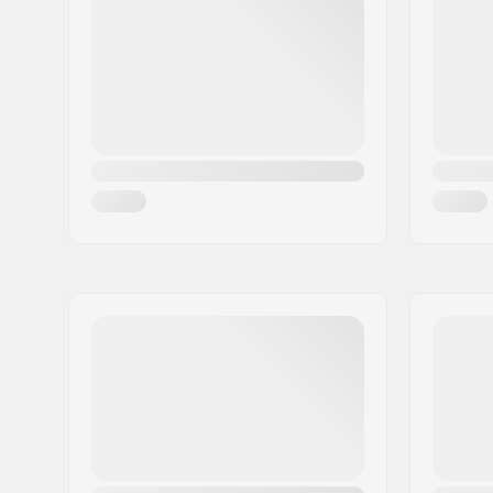
Paikkakunta::
Saint Jean De Luz
Maa:
Ranska