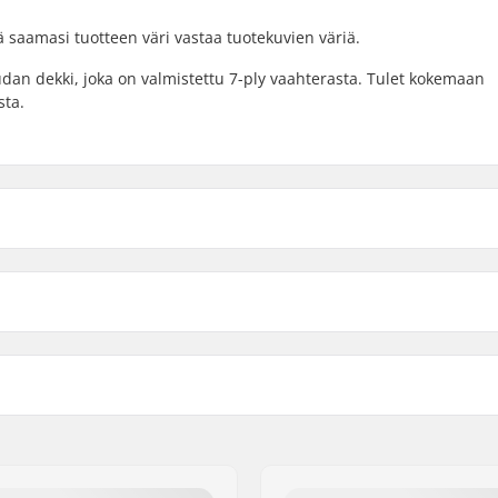
ä saamasi tuotteen väri vastaa tuotekuvien väriä.
dan dekki, joka on valmistettu 7-ply vaahterasta. Tulet kokemaan
sta.
8.25"
8.25" 
pituus
Akseliväli
8.5"
8.5" (
7-ply
Dekin ominaisuudet:
 pintaväri
Grippi:
 Europe