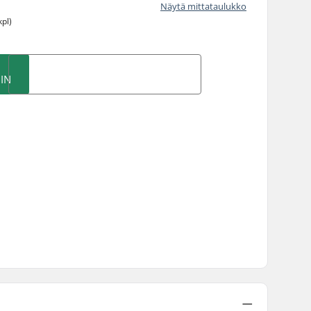
Näytä mittataulukko
kpl)
IN