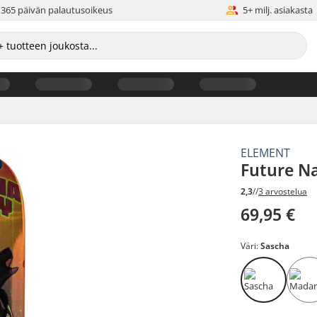
365 päivän palautusoikeus
5+ milj. asiakasta
ELEMENT
Future Na
2,3
//
3 arvostelua
69,95 €
Väri:
Sascha