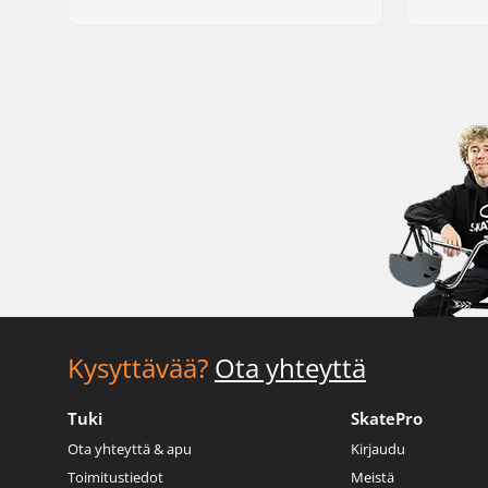
Kysyttävää?
Ota yhteyttä
Tuki
SkatePro
Ota yhteyttä & apu
Kirjaudu
Toimitustiedot
Meistä