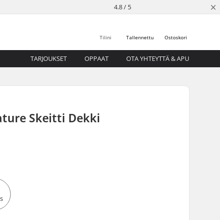
×
4.8 / 5
Tilini
Tallennettu
Ostoskori
TARJOUKSET
OPPAAT
OTA YHTEYTTÄ & APU
ture Skeitti Dekki