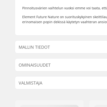
Pinnoitusvärien vaihtelun vuoksi emme voi taata, ett
Element Future Nature on suorituskykyinen skeittilau
erinomaisen popin dekissä käytetyn vaahteran ansio
MALLIN TIEDOT
Malli
Dekin leveys
Dekin 
OMINAISUUDET
Dekin materiaali:
Vaahtera, 
VALMISTAJA
Dekkivärit:
Vaihteleva
Kovera:
Medium
Nimi:
Na Pali SAS/Boardriders
Jakeluosoite:
BP119 162 rue Belharra
Postinumero:
64500