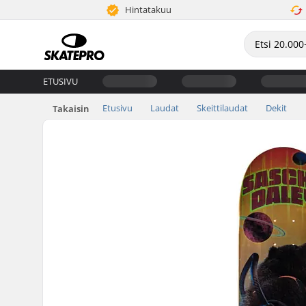
Hintatakuu
ETUSIVU
Etusivu
Laudat
Skeittilaudat
Dekit
Takaisin