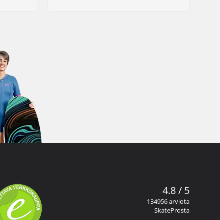
4.8 / 5
134956 arviota
SkateProsta