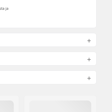
sta ja
(21cm)
32" (81.5cm)
14.25" (36.2cm)
21.6cm)
32.1" (81.5cm)
14.25" (36.2cm)
Medium
Tupla kick-tail
Ei sisälly