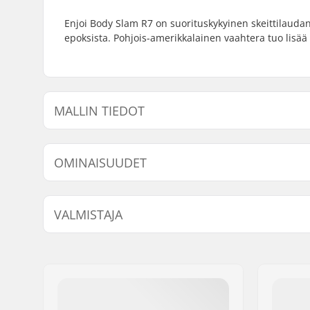
Enjoi Body Slam R7 on suorituskykyinen skeittilaudan 
epoksista. Pohjois-amerikkalainen vaahtera tuo lisää 
MALLIN TIEDOT
Malli
Dekin leveys
Dekin
OMINAISUUDET
8"
8" (20.3cm)
31.6"
Dekin materiaali:
Pohjoisam
VALMISTAJA
ply
Lisämateriaalit:
Epoksi
Nimi:
Emporium A/S
Jakeluosoite:
Rolighedsvej 20, 1
Postinumero:
1958
Paikkakunta::
Copenhagen