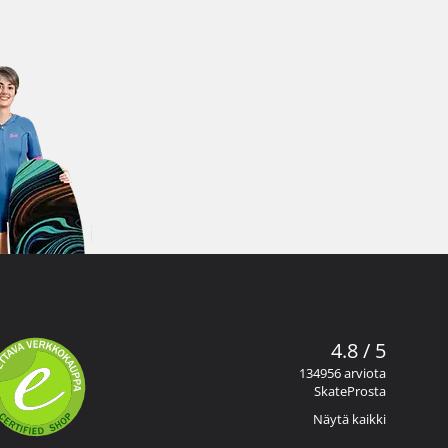
4.8 / 5
134956 arviota
SkateProsta
Näytä kaikki