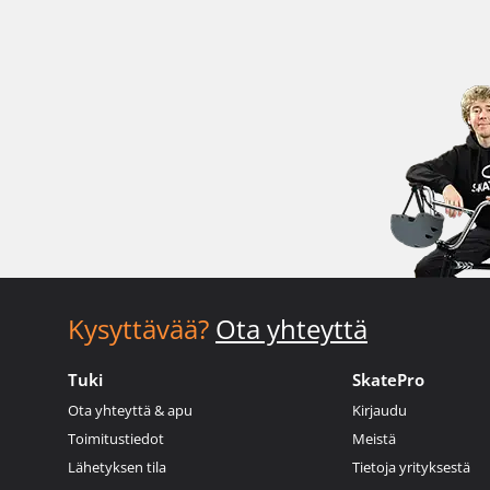
Kysyttävää?
Ota yhteyttä
Tuki
SkatePro
Ota yhteyttä & apu
Kirjaudu
Toimitustiedot
Meistä
Lähetyksen tila
Tietoja yrityksestä