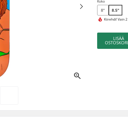
Koko
8"
8.5"
Kiirehdi!
Vain 2
LISÄÄ
OSTOSKORI