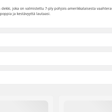
dekki, joka on valmistettu 7-ply pohjois-amerikkalaisesta vaahtera
poppia ja kestävyyttä lautaasi.
8.25"
8.25" 
 pituus
Akseliväli
8.5"
8.5" (
 (80.3cm)
14" (35.6cm)
erikkalainen Vaahtera, 7-
Kovera:
Dekin ominaisuudet:
Grippi:
958 Frederiksberg C