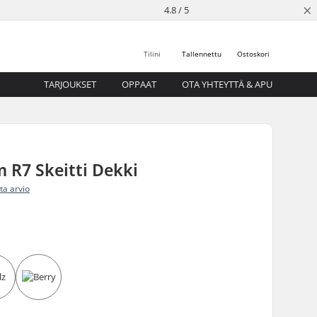
×
4.8 / 5
Tilini
Tallennettu
Ostoskori
TARJOUKSET
OPPAAT
OTA YHTEYTTÄ & APU
 R7 Skeitti Dekki
ita arvio