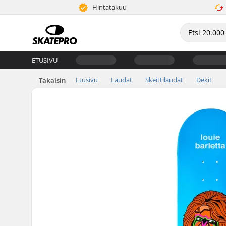
Hintatakuu
ETUSIVU
Etusivu
Laudat
Skeittilaudat
Dekit
Takaisin