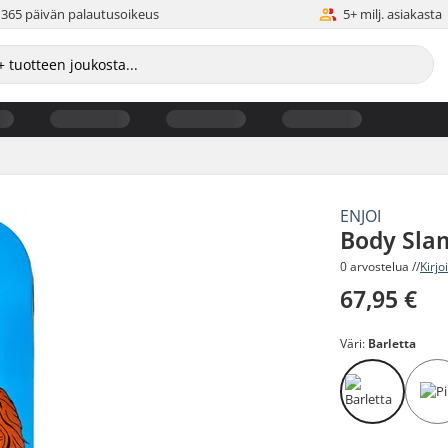
365 päivän palautusoikeus
5+ milj. asiakasta
ENJOI
Body Slam
0 arvostelua //
Kirjo
67,95 €
Väri:
Barletta