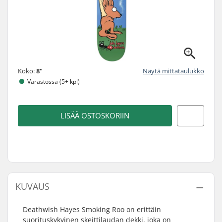
Koko:
8"
Näytä mittataulukko
Varastossa (5+ kpl)
LISÄÄ OSTOSKORIIN
KUVAUS
Deathwish Hayes Smoking Roo on erittäin
suorituskykyinen skeittilaudan dekki, joka on