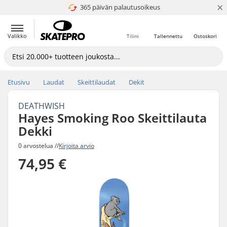
×
365 päivän palautusoikeus
4.8 / 5
Valikko
Tilini
Tallennettu
Ostoskori
Etusivu
Laudat
Skeittilaudat
Dekit
DEATHWISH
Hayes Smoking Roo Skeittilauta
Dekki
0 arvostelua //
Kirjoita arvio
74,95 €