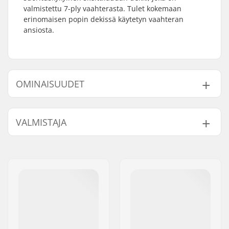
valmistettu 7-ply vaahterasta. Tulet kokemaan
erinomaisen popin dekissä käytetyn vaahteran
ansiosta.
OMINAISUUDET
Dekin leveys:
8" (20.3cm)
VALMISTAJA
Dekin pituus:
31.5" (80cm)
Akseliväli:
14.25" (36.2cm)
Nimi:
FINAL SUPPLIES ApS
Dekin materiaali:
Vaahtera, 7-ply
Jakeluosoite:
Njalsgade 19 C 2, 2300
Lisämateriaalit:
Kylmäliimattu
København S
Dekkivärit:
Samana säilyvät värit
Postinumero:
2300
Kovera:
Medium
Paikkakunta::
Copenhagen
Dekin ominaisuudet:
Tupla kick-tail
Maa:
Tanska
Grippi:
Ei sisälly