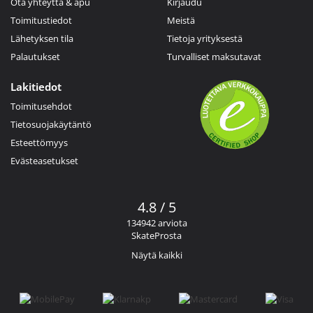
Ota yhteyttä & apu
Kirjaudu
Toimitustiedot
Meistä
Lähetyksen tila
Tietoja yrityksestä
Palautukset
Turvalliset maksutavat
Lakitiedot
Toimitusehdot
Tietosuojakäytäntö
Esteettömyys
Evästeasetukset
4.8 / 5
134942 arviota
SkateProsta
Näytä kaikki