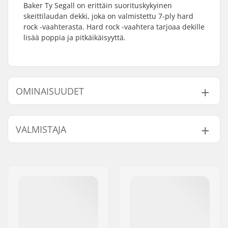
Baker Ty Segall on erittäin suorituskykyinen
skeittilaudan dekki, joka on valmistettu 7-ply hard
rock -vaahterasta. Hard rock -vaahtera tarjoaa dekille
lisää poppia ja pitkäikäisyyttä.
OMINAISUUDET
Dekin leveys:
8" (20.3cm)
VALMISTAJA
Dekin pituus:
31.5" (80cm)
Akseliväli:
14.25" (36.2cm)
Nimi:
FINAL SUPPLIES ApS
Dekin materiaali:
Hard Rock vaahtera,
Jakeluosoite:
Njalsgade 19 C 2, 2300
7-ply
København S
Dekkivärit:
Vaihteleva pintaväri
Postinumero:
2300
Kovera:
Matala
Paikkakunta::
Copenhagen
Dekin ominaisuudet:
Tupla kick-tail
Maa:
Tanska
Grippi:
Ei sisälly