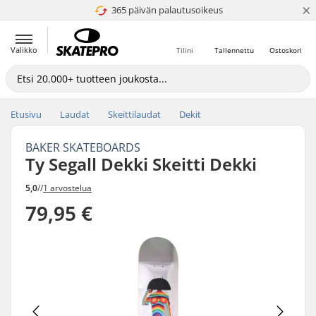
×
365 päivän palautusoikeus
4.8 / 5
Valikko
Tilini
Tallennettu
Ostoskori
Etusivu
Laudat
Skeittilaudat
Dekit
BAKER SKATEBOARDS
Ty Segall Dekki Skeitti Dekki
5,0
//
1 arvostelua
79,95 €