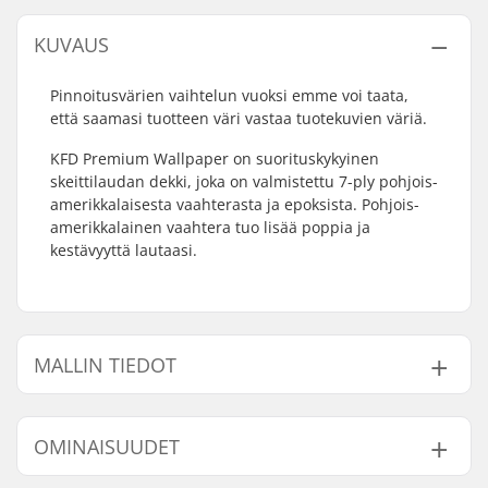
KUVAUS
Pinnoitusvärien vaihtelun vuoksi emme voi taata,
että saamasi tuotteen väri vastaa tuotekuvien väriä.
KFD Premium Wallpaper on suorituskykyinen
skeittilaudan dekki, joka on valmistettu 7-ply pohjois-
amerikkalaisesta vaahterasta ja epoksista. Pohjois-
amerikkalainen vaahtera tuo lisää poppia ja
kestävyyttä lautaasi.
MALLIN TIEDOT
Malli
Dekin leveys
Akseliväli
OMINAISUUDET
8"
8" (20.3cm)
14" (35.6cm)