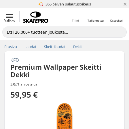
×
365 päivän palautusoikeus
4.8 / 5
Valikko
Tilini
Tallennettu
Ostoskori
Etusivu
Laudat
Skeittilaudat
Dekit
KFD
Premium Wallpaper Skeitti
Dekki
5,0
//
1 arvostelua
59,95 €