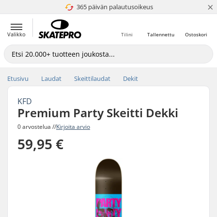
×
365 päivän palautusoikeus
4.8 / 5
Valikko
Tilini
Tallennettu
Ostoskori
Etusivu
Laudat
Skeittilaudat
Dekit
KFD
Premium Party Skeitti Dekki
0 arvostelua //
Kirjoita arvio
59,95 €