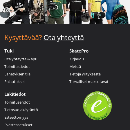
Kysyttävää?
Ota yhteyttä
Tuki
SkatePro
Ota yhteyttä & apu
Kirjaudu
Toimitustiedot
Meistä
Lähetyksen tila
Tietoja yrityksestä
Palautukset
Turvalliset maksutavat
Lakitiedot
Toimitusehdot
Tietosuojakäytäntö
Esteettömyys
Evästeasetukset