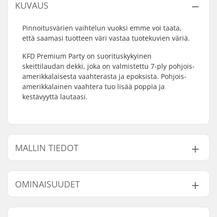
KUVAUS
Pinnoitusvärien vaihtelun vuoksi emme voi taata,
että saamasi tuotteen väri vastaa tuotekuvien väriä.
KFD Premium Party on suorituskykyinen
skeittilaudan dekki, joka on valmistettu 7-ply pohjois-
amerikkalaisesta vaahterasta ja epoksista. Pohjois-
amerikkalainen vaahtera tuo lisää poppia ja
kestävyyttä lautaasi.
MALLIN TIEDOT
Malli
Dekin leveys
Akseliväli
OMINAISUUDET
8"
8" (20.3cm)
14" (35.6cm)
8.25"
8.25" (21cm)
14.25" (36.2cm)
Dekin pituus:
32" (81.3cm)