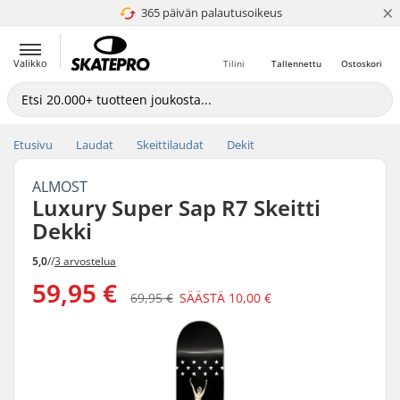
×
365 päivän palautusoikeus
4.8 / 5
Valikko
Tilini
Tallennettu
Ostoskori
Etusivu
Laudat
Skeittilaudat
Dekit
ALMOST
Luxury Super Sap R7 Skeitti
Dekki
5,0
//
3 arvostelua
59,95 €
69,95 €
SÄÄSTÄ
10,00 €