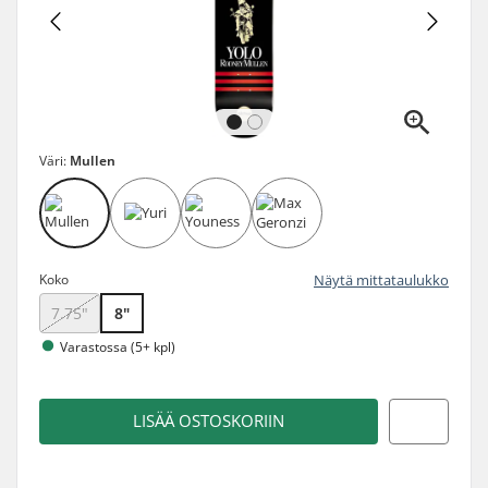
Väri:
Mullen
Koko
Näytä mittataulukko
7.75"
8"
Varastossa (5+ kpl)
LISÄÄ OSTOSKORIIN