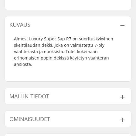
KUVAUS
Almost Luxury Super Sap R7 on suorituskykyinen
skeittilaudan dekki, joka on valmistettu 7-ply
vaahterasta ja epoksista. Tulet kokemaan
erinomaisen popin dekissä käytetyn vaahteran
ansiosta.
MALLIN TIEDOT
Malli
Dekin leveys
Dekin pituus
Akseliväli
OMINAISUUDET
8"
8" (20.3cm)
31.7" (80.5cm)
14.25" (36.2c
8.25"
8.25" (21cm)
32" (81.3cm)
14.25" (36.2c
Dekin materiaali:
Vaahtera, 7-ply