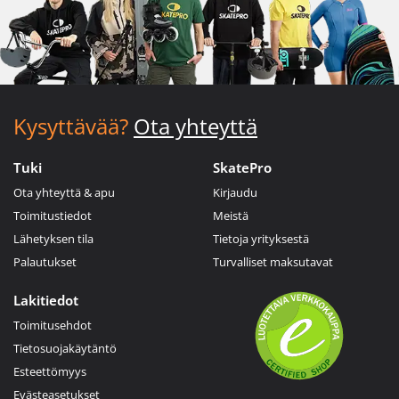
Kysyttävää?
Ota yhteyttä
Tuki
SkatePro
Ota yhteyttä & apu
Kirjaudu
Toimitustiedot
Meistä
Lähetyksen tila
Tietoja yrityksestä
Palautukset
Turvalliset maksutavat
Lakitiedot
Toimitusehdot
Tietosuojakäytäntö
Esteettömyys
Evästeasetukset