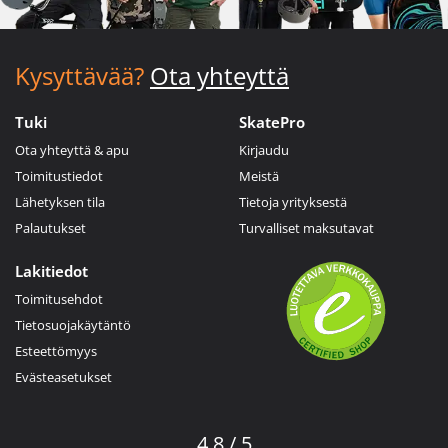
Kysyttävää?
Ota yhteyttä
Tuki
SkatePro
Ota yhteyttä & apu
Kirjaudu
Toimitustiedot
Meistä
Lähetyksen tila
Tietoja yrityksestä
Palautukset
Turvalliset maksutavat
Lakitiedot
Toimitusehdot
Tietosuojakäytäntö
Esteettömyys
Evästeasetukset
4.8 / 5