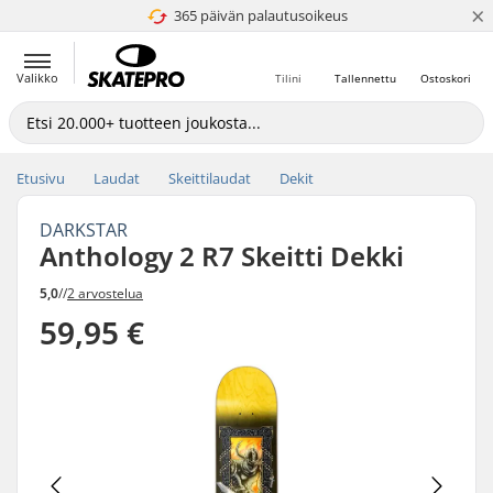
×
365 päivän palautusoikeus
4.8 / 5
Valikko
Tilini
Tallennettu
Ostoskori
Etusivu
Laudat
Skeittilaudat
Dekit
DARKSTAR
Anthology 2 R7 Skeitti Dekki
5,0
//
2 arvostelua
59,95 €