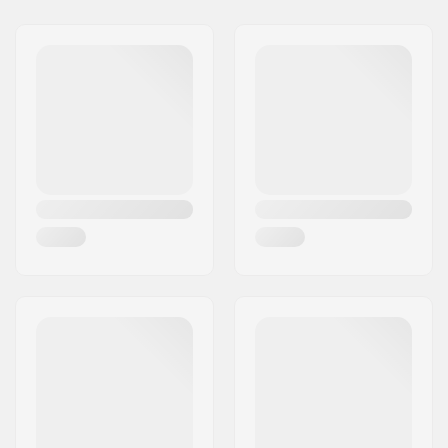
Kovera:
Medium
Jakeluosoite:
Rolighedsvej 20, 1958
Dekin ominaisuudet:
Tupla kick-tail
Frederiksberg C
Grippi:
Ei sisälly
Postinumero:
1958
Paikkakunta::
Copenhagen
Maa:
Tanska