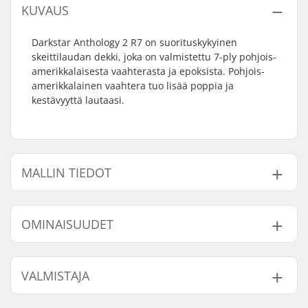
KUVAUS
Darkstar Anthology 2 R7 on suorituskykyinen
skeittilaudan dekki, joka on valmistettu 7-ply pohjois-
amerikkalaisesta vaahterasta ja epoksista. Pohjois-
amerikkalainen vaahtera tuo lisää poppia ja
kestävyyttä lautaasi.
MALLIN TIEDOT
Malli
Dekin leveys
Dekin pituus
Akseliväli
OMINAISUUDET
8"
8" (20.3cm)
31.6" (80.3cm)
14" (35.6cm)
8.25"
8.25" (21cm)
32" (81.3cm)
14.25" (36.2cm)
Dekin materiaali:
Pohjoisamerikkalainen
VALMISTAJA
Vaahtera, 7-ply
Lisämateriaalit:
Epoksi
Nimi:
Emporium A/S