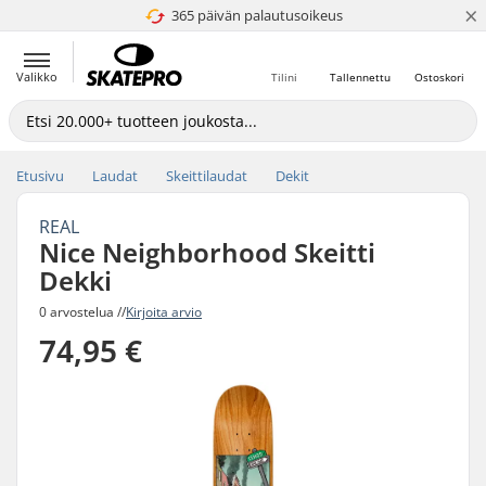
×
365 päivän palautusoikeus
4.8 / 5
Valikko
Tilini
Tallennettu
Ostoskori
Etusivu
Laudat
Skeittilaudat
Dekit
REAL
Nice Neighborhood Skeitti
Dekki
0 arvostelua //
Kirjoita arvio
74,95 €