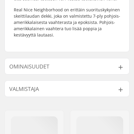
Real Nice Neighborhood on erittäin suorituskykyinen
skeittilaudan dekki, joka on valmistettu 7-ply pohjois-
amerikkalaisesta vaahterasta ja epoksista. Pohjois-
amerikkalainen vaahtera tuo lisää poppia ja
kestävyyttä lautaasi.
OMINAISUUDET
Dekin leveys:
8.06" (20.5cm)
VALMISTAJA
Dekin pituus:
31.8" (80.8cm)
Akseliväli:
14.38" (36.5cm)
Nimi:
FINAL SUPPLIES ApS
Dekin materiaali:
Pohjoisamerikkalainen
Jakeluosoite:
Njalsgade 19 C 2, 2300
Vaahtera, 7-ply
København S
Lisämateriaalit:
Epoksi
Postinumero:
2300
Dekkivärit:
Vaihteleva pintaväri
,
Paikkakunta::
Copenhagen