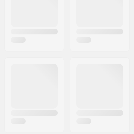
Vaihteleva alaosan
Maa:
Tanska
väri
Kovera:
Medium
Dekin ominaisuudet:
Tupla kick-tail
Grippi:
Ei sisälly