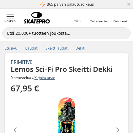
×
365 päivän palautusoikeus
4.8 / 5
Valikko
Tilini
Tallennettu
Ostoskori
Etusivu
Laudat
Skeittilaudat
Dekit
PRIMITIVE
Lemos Sci-Fi Pro Skeitti Dekki
0 arvostelua //
Kirjoita arvio
67,95 €