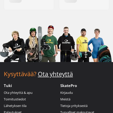
Kysyttävää?
Ota yhteyttä
Tuki
SkatePro
Ota yhteyttä & apu
Kirjaudu
Toimitustiedot
Meistä
Lähetyksen tila
Tietoja yrityksestä
Palautukset
Turvalliset maksutavat