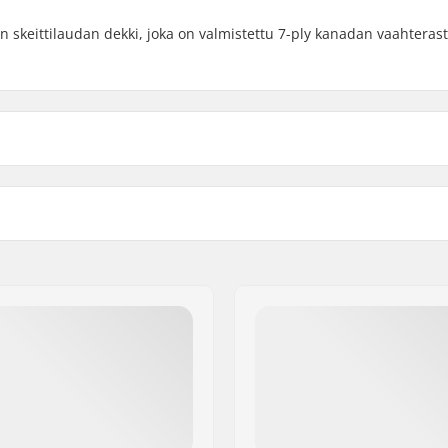
 skeittilaudan dekki, joka on valmistettu 7-ply kanadan vaahterast
.6cm)
Dekkivärit:
80.3cm)
Kovera:
cm)
Dekin ominaisuudet:
aahtera, 7-ply
Grippi:
attu