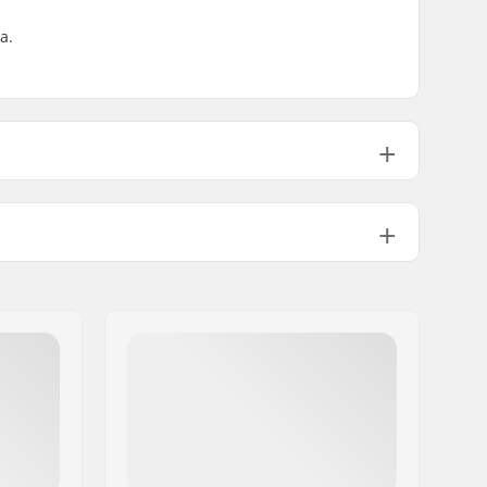
a.
Samana säilyvät värit
Medium
Tupla kick-tail
Ei sisälly