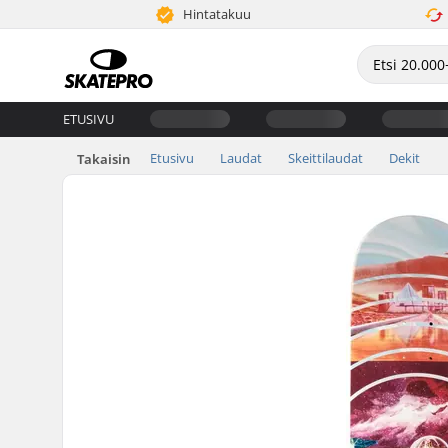
Hintatakuu
ETUSIVU
Etusivu
Laudat
Skeittilaudat
Dekit
Takaisin