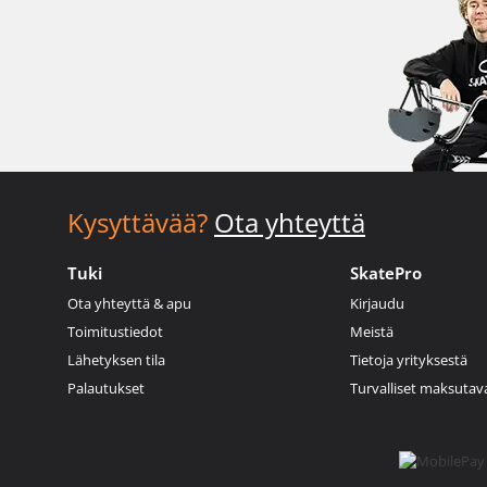
Kysyttävää?
Ota yhteyttä
Tuki
SkatePro
Ota yhteyttä & apu
Kirjaudu
Toimitustiedot
Meistä
Lähetyksen tila
Tietoja yrityksestä
Palautukset
Turvalliset maksutav