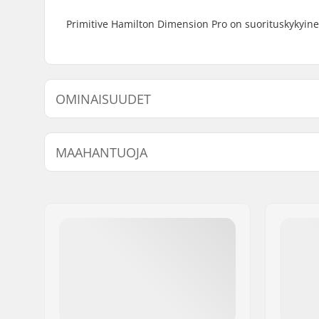
Primitive Hamilton Dimension Pro on suorituskykyinen
OMINAISUUDET
Dekin leveys:
8.125" (20
MAAHANTUOJA
Dekin pituus:
31.625" (
Akseliväli:
14" (35.6
Nimi:
Centrano ApS
Dekin materiaali:
Kanadan v
Jakeluosoite:
Omega 6
Lisämateriaalit:
Kylmäliim
Postinumero:
8382
Paikkakunta::
Hinnerup
Maa:
Tanska