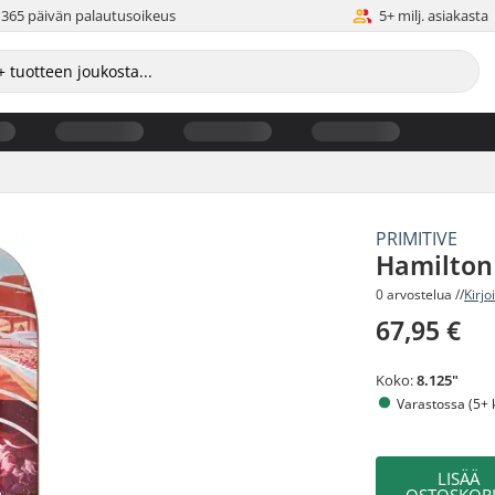
365 päivän palautusoikeus
5+ milj. asiakasta
PRIMITIVE
Hamilton 
0 arvostelua //
Kirjo
67,95 €
Koko:
8.125"
Varastossa (5+ 
LISÄÄ