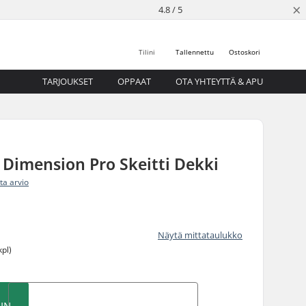
×
4.8 / 5
Tilini
Tallennettu
Ostoskori
TARJOUKSET
OPPAAT
OTA YHTEYTTÄ & APU
Dimension Pro Skeitti Dekki
ita arvio
Näytä mittataulukko
kpl)