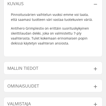
KUVAUS
Pinnoitusvärien vaihtelun vuoksi emme voi taata,
että saamasi tuotteen väri vastaa tuotekuvien väriä.
Antihero Grimplestix on erittäin suorituskykyinen
skeittilaudan dekki, joka on valmistettu 7-ply
vaahterasta. Tulet kokemaan erinomaisen popin
dekissä käytetyn vaahteran ansiosta.
MALLIN TIEDOT
Malli
Dekin leveys
Dekin pituus
Akseliväli
OMINAISUUDET
8.06"
8.06" (20.5cm)
32" (81.5cm)
14.38" (36.5cm)
8.38"
8.38" (21.3cm)
32" (81.3cm)
14.1875" (36cm)
Dekin materiaali:
Vaahtera, 7-ply
VALMISTAJA
Dekkivärit:
Vaihteleva pintaväri
,