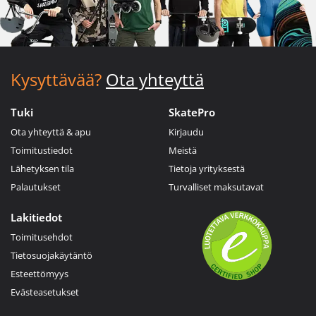
Kysyttävää?
Ota yhteyttä
Tuki
SkatePro
Ota yhteyttä & apu
Kirjaudu
Toimitustiedot
Meistä
Lähetyksen tila
Tietoja yrityksestä
Palautukset
Turvalliset maksutavat
Lakitiedot
Toimitusehdot
Tietosuojakäytäntö
Esteettömyys
Evästeasetukset