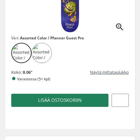
Väri:
Assorted Color / Pfanner Guest Pro
Koko:
8.06"
Näytä mittataulukko
Varastossa (5+ kpl)
LISÄÄ OSTOSKORIIN