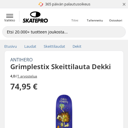
×
365 päivän palautusoikeus
4.8 / 5
Valikko
Tilini
Tallennettu
Ostoskori
Etusivu
Laudat
Skeittilaudat
Dekit
ANTIHERO
Grimplestix Skeittilauta Dekki
4,0
//
1 arvostelua
74,95 €