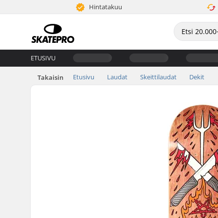
Hintatakuu
ETUSIVU
Etusivu
Laudat
Skeittilaudat
Dekit
Takaisin