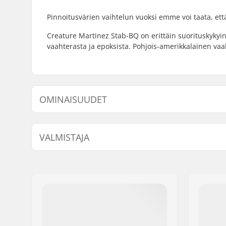
Pinnoitusvärien vaihtelun vuoksi emme voi taata, ett
Creature Martinez Stab-BQ on erittäin suorituskykyin
vaahterasta ja epoksista. Pohjois-amerikkalainen vaah
OMINAISUUDET
Dekin leveys:
8.6" (21.8
VALMISTAJA
Dekin pituus:
32.12" (81
Akseliväli:
14.625" (
Nimi:
Circus Circus ApS
Dekin materiaali:
Pohjoisam
Jakeluosoite:
Australiensvej 20. st. th.
ply
Postinumero:
2100
Paikkakunta::
Copenhagen
Maa:
Tanska