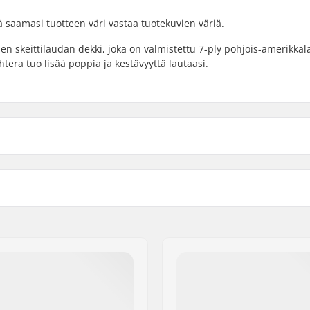
ä saamasi tuotteen väri vastaa tuotekuvien väriä.
en skeittilaudan dekki, joka on valmistettu 7-ply pohjois-amerikkal
tera tuo lisää poppia ja kestävyyttä lautaasi.
cm)
Lisämateriaalit:
.6cm)
Dekkivärit:
37.1cm)
Kovera:
erikkalainen Vaahtera, 7-
Dekin ominaisuudet:
Grippi: