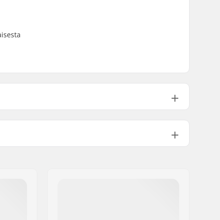
aisesta
Epoksi
Vaihteleva pintaväri
Medium
Tupla kick-tail
Ei sisälly