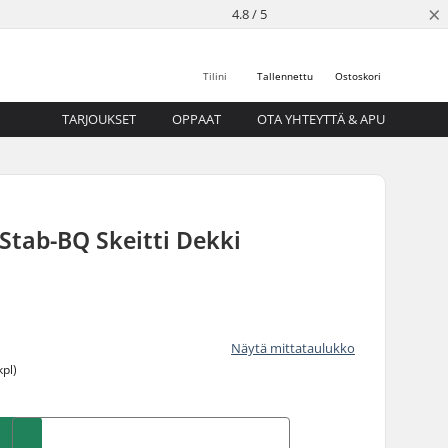
×
4.8 / 5
Tilini
Tallennettu
Ostoskori
TARJOUKSET
OPPAAT
OTA YHTEYTTÄ & APU
Stab-BQ Skeitti Dekki
Näytä mittataulukko
kpl)