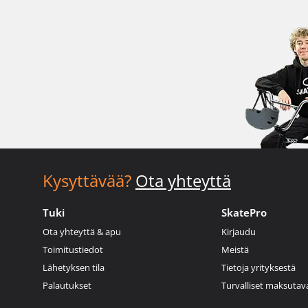
Kysyttävää?
Ota yhteyttä
Tuki
SkatePro
Ota yhteyttä & apu
Kirjaudu
Toimitustiedot
Meistä
Lähetyksen tila
Tietoja yrityksestä
Palautukset
Turvalliset maksutav