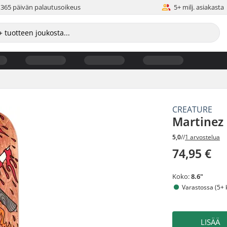
365 päivän palautusoikeus
5+ milj. asiakasta
CREATURE
Martinez 
5,0
//
1 arvostelua
74,95 €
Koko:
8.6"
Varastossa (5+ 
LISÄÄ