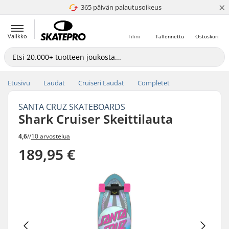
×
365 päivän palautusoikeus
4.8 / 5
Valikko
Tilini
Tallennettu
Ostoskori
Etusivu
Laudat
Cruiseri Laudat
Completet
SANTA CRUZ SKATEBOARDS
Shark Cruiser Skeittilauta
4,6
//
10 arvostelua
189,95 €