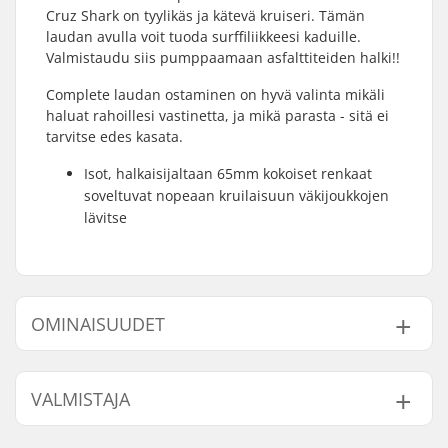
Cruz Shark on tyylikäs ja kätevä kruiseri. Tämän
laudan avulla voit tuoda surffiliikkeesi kaduille.
Valmistaudu siis pumppaamaan asfalttiteiden halki!!
Complete laudan ostaminen on hyvä valinta mikäli
haluat rahoillesi vastinetta, ja mikä parasta - sitä ei
tarvitse edes kasata.
Isot, halkaisijaltaan 65mm kokoiset renkaat
soveltuvat nopeaan kruilaisuun väkijoukkojen
lävitse
OMINAISUUDET
Dekin materiaali:
Vaahtera, 7-ply
VALMISTAJA
Akseliväli:
16.5" (41.9cm)
Nosen pituus:
(6.8cm) 2.687"
Nimi:
Circus Circus ApS