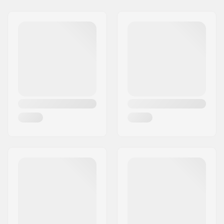
Tailin pituus:
(10.9cm) 4.303"
Jakeluosoite:
Australiensvej 20. st. th.
Dekin pituus:
27.7" (70.4cm)
Postinumero:
2100
Kovera:
Medium
Paikkakunta::
Copenhagen
Dekin leveys:
8.8" (22.4cm)
Maa:
Tanska
Renkaan halkaisija:
65mm
Dekin ominaisuudet:
Swallow tail
Renkaan kovuus:
78A
Laakeriluokitus:
ABEC-3
Trukkityyppi:
Normaali kingpini
Trukkikumi:
90A
Grippi:
Pre-gripped
Ajotyyli:
Kruisailu