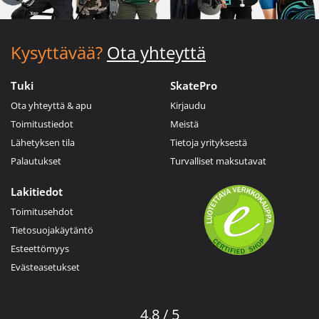
Kysyttävää?
Ota yhteyttä
Tuki
SkatePro
Ota yhteyttä & apu
Kirjaudu
Toimitustiedot
Meistä
Lähetyksen tila
Tietoja yrityksestä
Palautukset
Turvalliset maksutavat
Lakitiedot
Toimitusehdot
Tietosuojakäytäntö
Esteettömyys
Evästeasetukset
4.8 / 5