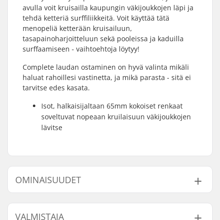
avulla voit kruisailla kaupungin väkijoukkojen läpi ja
tehdä ketteriä surffiliikkeitä. Voit käyttää tätä
menopeliä ketterään kruisailuun,
tasapainoharjoitteluun sekä pooleissa ja kaduilla
surffaamiseen - vaihtoehtoja löytyy!
Complete laudan ostaminen on hyvä valinta mikäli
haluat rahoillesi vastinetta, ja mikä parasta - sitä ei
tarvitse edes kasata.
Isot, halkaisijaltaan 65mm kokoiset renkaat
soveltuvat nopeaan kruilaisuun väkijoukkojen
lävitse
OMINAISUUDET
Dekin materiaali:
Hard Rock vaahtera,
VALMISTAJA
Kanadan vaahtera, 7-