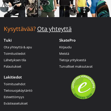
Kysyttävää?
Ota yhteyttä
Tuki
SkatePro
Ota yhteyttä & apu
Kirjaudu
Toimitustiedot
Meistä
Lähetyksen tila
Tietoja yrityksestä
Palautukset
Turvalliset maksutavat
Lakitiedot
Toimitusehdot
Tietosuojakäytäntö
Esteettömyys
Evästeasetukset