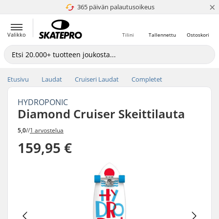
×
365 päivän palautusoikeus
4.8 / 5
Valikko
Tilini
Tallennettu
Ostoskori
Etusivu
Laudat
Cruiseri Laudat
Completet
HYDROPONIC
Diamond Cruiser Skeittilauta
5,0
//
1 arvostelua
159,95 €