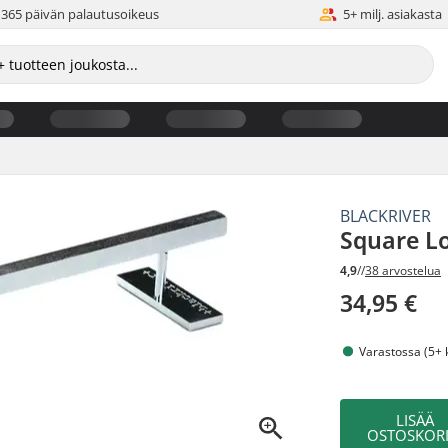
365 päivän palautusoikeus
5+ milj. asiakasta
BLACKRIVER
Square Lo
4,9
//
38 arvostelua
34,95 €
Varastossa (5+ 
LISÄÄ
OSTOSKORI