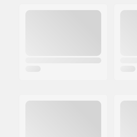
Jakeluosoite:
95126 Schwarzenbach
Postinumero:
95126
Paikkakunta::
Schwarzenbach
Maa:
Saksa