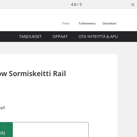
×
4.8 / 5
Tilini
Tallennettu
Ostoskori
TARJOUKSET
OPPAAT
OTA YHTEYTTÄ & APU
w Sormiskeitti Rail
kpl)
IN