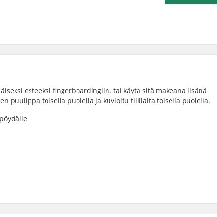
äiseksi esteeksi fingerboardingiin, tai käytä sitä makeana lisänä
puulippa toisella puolella ja kuvioitu tiililaita toisella puolella.
öpöydälle