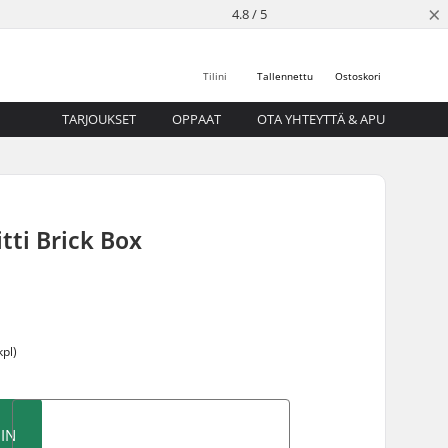
×
4.8 / 5
Tilini
Tallennettu
Ostoskori
TARJOUKSET
OPPAAT
OTA YHTEYTTÄ & APU
tti Brick Box
kpl)
IN