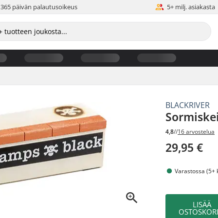
365 päivän palautusoikeus
5+ milj. asiakasta
BLACKRIVER
Sormiskei
4,8
//
16 arvostelua
29,95 €
Varastossa (5+ 
LISÄÄ
OSTOSKORI