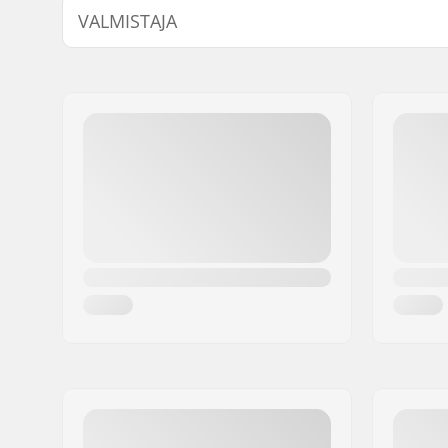
VALMISTAJA
Nimi:
Blackriver GmbH
Jakeluosoite:
95126 Schwarzenbach
Postinumero:
95126
Paikkakunta::
Schwarzenbach
Maa:
Saksa