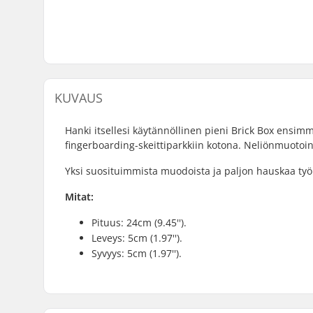
KUVAUS
Hanki itsellesi käytännöllinen pieni Brick Box ensimm
fingerboarding-skeittiparkkiin kotona. Neliönmuotoinen 
Yksi suosituimmista muodoista ja paljon hauskaa ty
Mitat:
Pituus: 24cm (9.45'').
Leveys: 5cm (1.97'').
Syvyys: 5cm (1.97'').