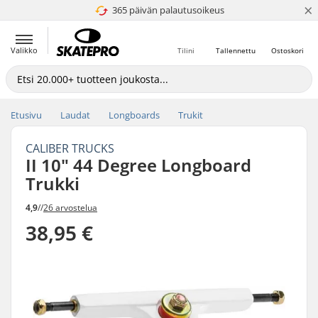
×
365 päivän palautusoikeus
4.8 / 5
Valikko
Tilini
Tallennettu
Ostoskori
Etusivu
Laudat
Longboards
Trukit
CALIBER TRUCKS
II 10" 44 Degree Longboard
Trukki
4,9
//
26 arvostelua
38,95 €