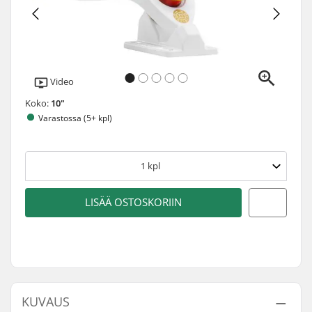
Video
Koko:
10"
Varastossa (5+ kpl)
1
kpl
LISÄÄ OSTOSKORIIN
KUVAUS