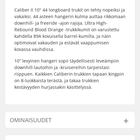
Caliber II 10" 44 longboard trukit on tehty nopeiksi ja
vakaiksi. 44 asteen hangerin kulma auttaa rikkomaan
downhill- ja freeride -ajon rajoja. Ultra High-
Rebound Blood Orange -trukkikumit on varustettu
kahdella 89A kovuisella barrel-kumilla, ja näin
optimoivat vakauden ja estävät vaappumisen
kovassa vauhdissa.
10” levyinen hangeri sopii täydellisesti leveämpiin
downhill-lautoihin ja -kruisereihin tarpeistasi
riippuen. Kaikkien Caliberin trukkien tapaan kingpin
on 8-luokkaista terästä, ja takaa trukkien
kestävyyden hurjassakin käsittelyssä.
OMINAISUUDET
Hangerin leveys:
184mm (7.25")