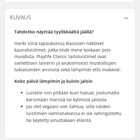
KUVAUS
Tahdotko näyttää tyylikkäältä jäällä?
Hanki siinä tapauksessa klassisen näköiset
kaunoluistimet, jotka eivät mene koskaan pois
muodista. Playlife Classic taitoluistimet ovat
samettisen lainerin ja anatomisesti muotoiltujen
tukialueiden ansiosta sekä lämpimät että mukavat.
Koko päivä lämpimin ja kuivin jaloin
Luistele niin pitkään kuin haluat, joutumatta
kärsimään märistä tai kylmistä jaloista
Jos olet vegaani voit ilahtua, sillä näiden
luistimien valmistuksessa ei ole vahingoitettu
tai käytetty ainuttakaan eläintä