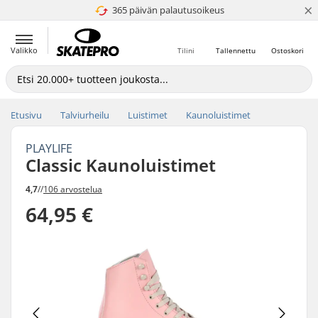
×
365 päivän palautusoikeus
4.8 / 5
Valikko
Tilini
Tallennettu
Ostoskori
Etusivu
Talviurheilu
Luistimet
Kaunoluistimet
PLAYLIFE
Classic Kaunoluistimet
4,7
//
106 arvostelua
64,95 €