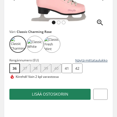
Väri:
Classic Charming Rose
Kengännumero (EU)
Näytä mittataulukko
36
37
38
39
40
41
42
Kiirehdi!
Vain 2 kpl varastossa
LISÄÄ OSTOSKORIIN