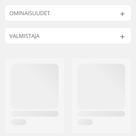
OMINAISUUDET
Monon tyyppi:
Yksiosainen, Kova
VALMISTAJA
Kengän materiaali:
Keinonahka
Sisäkengän
Built-in, Anatomisesti
Nimi:
Powerslide
ominaisuudet:
muotoiltu
Sportartikelvertriebs GmbH
Kiristys:
Nauhat
Jakeluosoite:
Esbachgraben 1
Sisäkengän
Tekstiili
Postinumero:
95463
materiaali:
Paikkakunta::
Bindlach
Paino:
730g
Maa:
Saksa
Nilkkatuki:
Jäykkä, Korkea
lateraalituki
Terän materiaali:
Ruostumaton teräs
Luistimen teroitus:
Esiteroitettu
Kärkipiikit:
​​Kyllä
Vaihdettava terä:
Ei