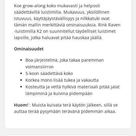
Koe grow-along koko mukavasti ja helposti
säädettävillä luistimilla. Mukavuus, yksilöllinen
istuvuus, käyttäjäystävällisyys ja nilkkatuki ovat
tämän mallin merkittäviä ominaisuuksia. Rink Raven
-luistimilla K2 on suunnitellut täydelliset luistimet
lapsille, jotka haluavat pitää hauskaa jäällä.
Ominaisuudet
Boa-järjestelmä, joka takaa paremman
voimansiirron
5-koon säädettävä koko
Korkea mono lisää tukea ja vakautta
Kosteutta ja vettä hylkivä materiaali pitää jalat
lämpiminä ja kuivina pidempään
Huom!
: Muista kuivata terä käytön jälkeen, sillä se
auttaa terää pysymään terävänä pidemmän aikaa.