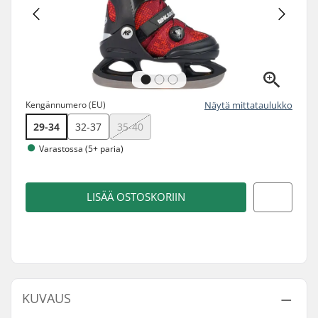
Kengännumero (EU)
Näytä mittataulukko
29-34
32-37
35-40
Varastossa (5+ paria)
LISÄÄ OSTOSKORIIN
KUVAUS