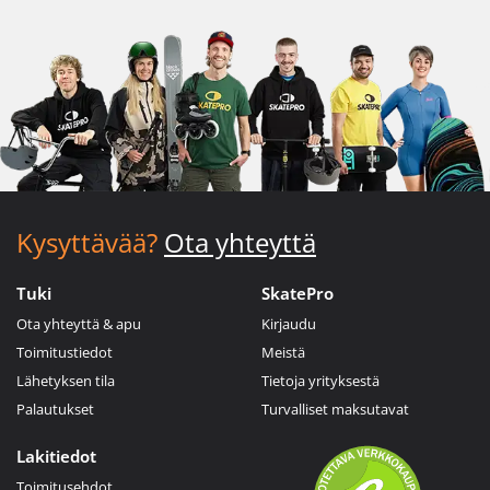
Kysyttävää?
Ota yhteyttä
Tuki
SkatePro
Ota yhteyttä & apu
Kirjaudu
Toimitustiedot
Meistä
Lähetyksen tila
Tietoja yrityksestä
Palautukset
Turvalliset maksutavat
Lakitiedot
Toimitusehdot