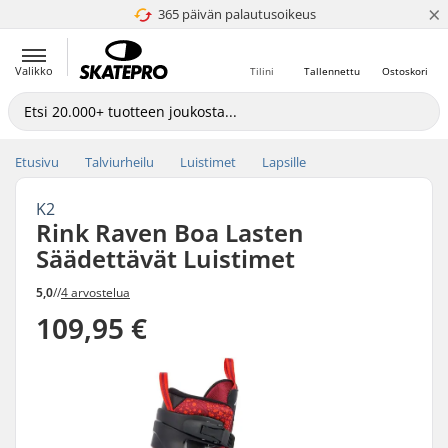
×
365 päivän palautusoikeus
4.8 / 5
Valikko
Tilini
Tallennettu
Ostoskori
Etusivu
Talviurheilu
Luistimet
Lapsille
K2
Rink Raven Boa Lasten
Säädettävät Luistimet
5,0
//
4 arvostelua
109,95 €