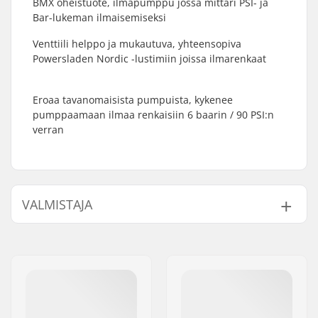
BMX oheistuote, ilmapumppu jossa mittari PSI- ja
Bar-lukeman ilmaisemiseksi
Venttiili helppo ja mukautuva, yhteensopiva
Powersladen Nordic -lustimiin joissa ilmarenkaat
Eroaa tavanomaisista pumpuista, kykenee
pumppaamaan ilmaa renkaisiin 6 baarin / 90 PSI:n
verran
VALMISTAJA
Nimi:
Powerslide
Sportartikelvertriebs GmbH
Jakeluosoite:
Esbachgraben 1
Postinumero:
95463
Paikkakunta::
Bindlach