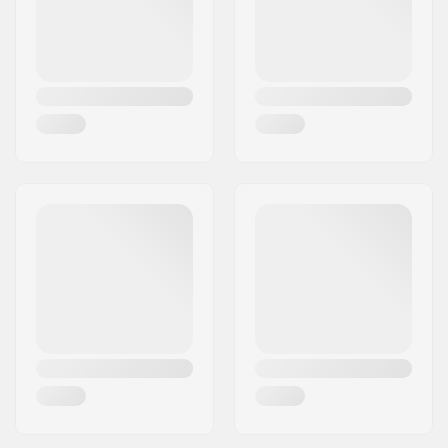
Maa:
Saksa