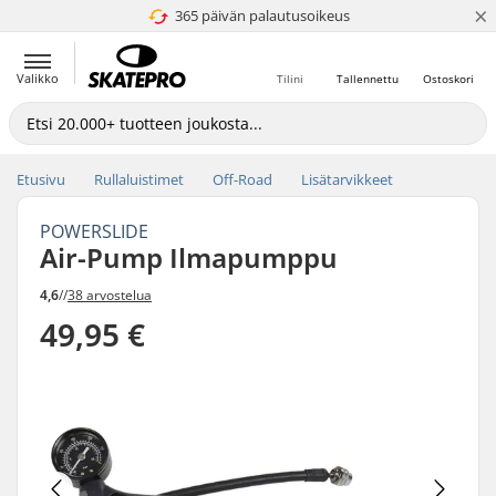
×
365 päivän palautusoikeus
4.8 / 5
Valikko
Tilini
Tallennettu
Ostoskori
Etusivu
Rullaluistimet
Off-Road
Lisätarvikkeet
POWERSLIDE
Air-Pump Ilmapumppu
4,6
//
38 arvostelua
49,95 €