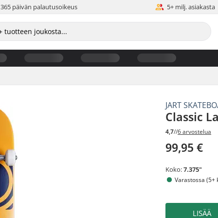
365 päivän palautusoikeus
5+ milj. asiakasta
JART SKATEB
Classic L
4,7
//
6 arvostelua
99,95 €
Koko:
7.375"
Varastossa (5+ 
LISÄÄ