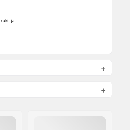
rukit ja
100A+
PU valettu, SHR
ABEC-7
Normaali kingpini, Normaali
hangeri
129mm (5")
Not Specified