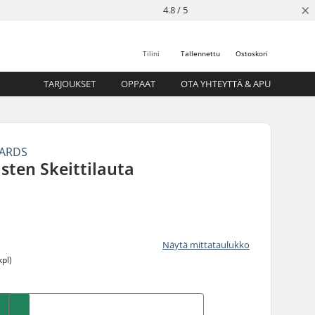
×
4.8 / 5
Tilini
Tallennettu
Ostoskori
TARJOUKSET
OPPAAT
OTA YHTEYTTÄ & APU
OARDS
asten Skeittilauta
Näytä mittataulukko
kpl)