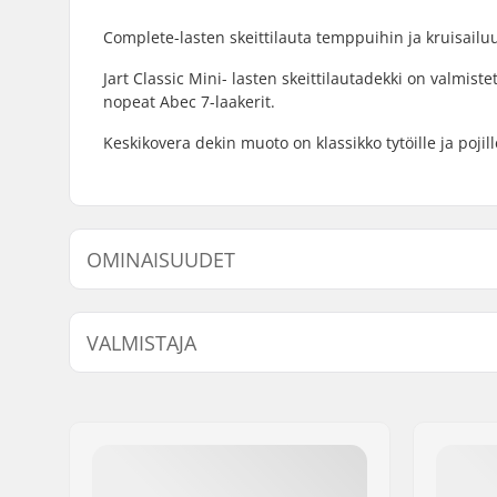
Complete-lasten skeittilauta temppuihin ja kruisailu
Jart Classic Mini- lasten skeittilautadekki on valmiste
nopeat Abec 7-laakerit.
Keskikovera dekin muoto on klassikko tytöille ja pojille
OMINAISUUDET
Dekin leveys:
7.375" (18
VALMISTAJA
Dekin pituus:
31.3" (79.
Dekin materiaali:
Hard Rock
Nimi:
HLC SB DISTRIBUTI
Renkaan halkaisija:
50mm
Jakeluosoite:
Industrial state Lint
Kovera:
Medium
Postinumero:
P.C 20180 Oiarzun
Dekin ominaisuudet:
Tupla kick
Paikkakunta::
OIARTZUN
Renkaan leveys:
30mm