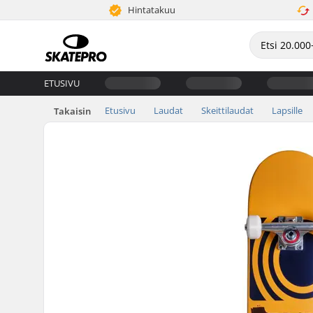
Hintatakuu
ETUSIVU
Etusivu
Laudat
Skeittilaudat
Lapsille
Takaisin