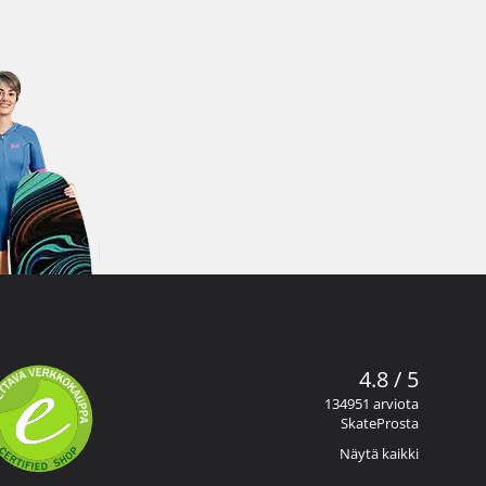
4.8 / 5
134951 arviota
SkateProsta
Näytä kaikki