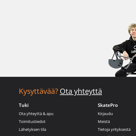
Kysyttävää?
Ota yhteyttä
Tuki
SkatePro
Ota yhteyttä & apu
Kirjaudu
Toimitustiedot
Meistä
Lähetyksen tila
Tietoja yrityksestä