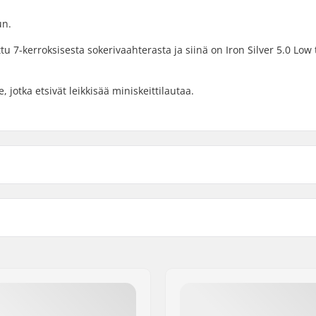
un.
ttu 7-kerroksisesta sokerivaahterasta ja siinä on Iron Silver 5.0 Low t
, jotka etsivät leikkisää miniskeittilautaa.
.7cm)
Renkaan kovuus:
5cm)
Renkaan materiaali:
 vaahtera, 7-ply
Laakeriluokitus:
ON SL
Trukkityyppi:
zirin, Gaina Plot E
Hangerin leveys:
-tail
Trukkikumi: